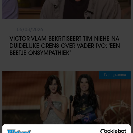
06/08/2026
VICTOR VLAM BEKRITISEERT TIM NIEHE NA
DUIDELIJKE GRENS OVER VADER IVO: ‘EEN
BEETJE ONSYMPATHIEK’
TV-programma