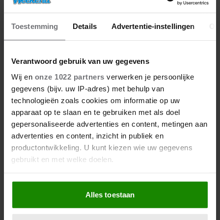
Toestemming
Details
Advertentie-instellingen
Ov
06/08/2026
FANS OPGELET: ER KOMT EEN
DOCUMENTAIRE OVER GILMORE GIRLS
Verantwoord gebruik van uw gegevens
Wij en
onze 1022 partners
verwerken je persoonlijke
gegevens (bijv. uw IP-adres) met behulp van
LEES MEER
technologieën zoals cookies om informatie op uw
apparaat op te slaan en te gebruiken met als doel
Sport
gepersonaliseerde advertenties en content, metingen aan
advertenties en content, inzicht in publiek en
productontwikkeling. U kunt kiezen wie uw gegevens
gebruikt en met welke doelen.
Sport
Als u het toestaat, willen we ook graag:
Alles toestaan
Informatie verzamelen over uw geografische
locatie, die tot een paar meter nauwkeurig kan zijn
Uw apparaat identificeren door het actief te