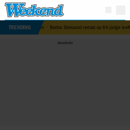
TRENDING
overleden
•
Barbra Streisand verrast op 84-jarige leeftijd met eerst