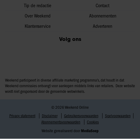
Tip de redactie
Contact
Over Weekend
Abonnementen
Klantenservice
Adverteren
Volg ons
Weekend participeert in diverse affiliate marketing programma’s, dat houdt in dat
Weekend commissies ontvangt voor aankopen middels links van retailers. Deze website
wordt niet gesponsord door de genoemde webwinkels.
© 2026 Weekend Online
Privacy statement
Disclaimer
Gebruikersvoorwaarden
Spelvoorwaarden
Abonnementsvoorwaarden
Cookies
Website gerealiseerd door
MediaSoep