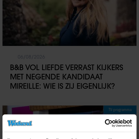
06/08/2026
B&B VOL LIEFDE VERRAST KIJKERS
MET NEGENDE KANDIDAAT
MIREILLE: WIE IS ZIJ EIGENLIJK?
TV-programma