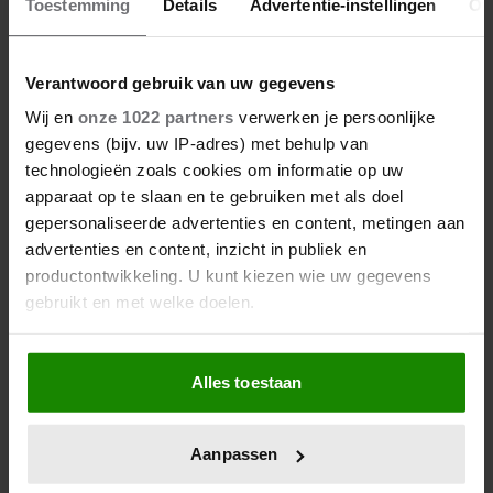
Toestemming
Details
Advertentie-instellingen
Ov
Verantwoord gebruik van uw gegevens
Wij en
onze 1022 partners
verwerken je persoonlijke
gegevens (bijv. uw IP-adres) met behulp van
technologieën zoals cookies om informatie op uw
apparaat op te slaan en te gebruiken met als doel
gepersonaliseerde advertenties en content, metingen aan
31/07/2026
advertenties en content, inzicht in publiek en
MONIQUE HANSLER GEEFT
productontwikkeling. U kunt kiezen wie uw gegevens
DUIDELIJKHEID OVER STILGELEGDE
gebruikt en met welke doelen.
OPNAMES ‘DE HANSLERS’
Als u het toestaat, willen we ook graag:
Alles toestaan
Informatie verzamelen over uw geografische
locatie, die tot een paar meter nauwkeurig kan zijn
TV-programma
Uw apparaat identificeren door het actief te
Aanpassen
scannen op specifieke eigenschappen (fingerprinting)