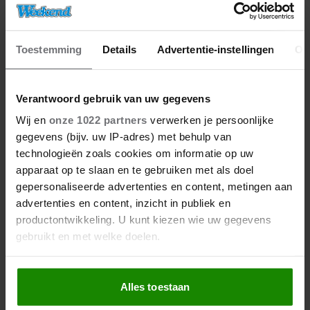
Toestemming
Details
Advertentie-instellingen
Ov
Verantwoord gebruik van uw gegevens
Wij en
onze 1022 partners
verwerken je persoonlijke
06/08/2026
gegevens (bijv. uw IP-adres) met behulp van
KONING CHARLES LUIDT
technologieën zoals cookies om informatie op uw
ZOMERVAKANTIE IN OP GELIEFD SCHOTS
apparaat op te slaan en te gebruiken met als doel
LANDGOED
gepersonaliseerde advertenties en content, metingen aan
advertenties en content, inzicht in publiek en
productontwikkeling. U kunt kiezen wie uw gegevens
Interviews
gebruikt en met welke doelen.
Als u het toestaat, willen we ook graag:
Alles toestaan
Informatie verzamelen over uw geografische
locatie, die tot een paar meter nauwkeurig kan zijn