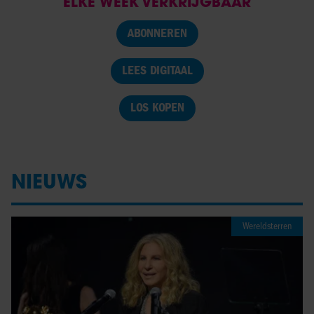
ELKE WEEK VERKRIJGBAAR
ABONNEREN
LEES DIGITAAL
LOS KOPEN
NIEUWS
Wereldsterren