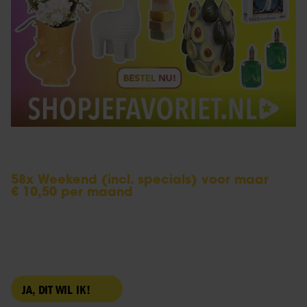
58x Weekend (incl. specials) voor maar
€ 10,50 per maand
Ontvang nu een jaar lang Weekend op de mat,
inclusief de Weekend Specials en De Showbuzz,
met maar liefst 44% korting!
JA, DIT WIL IK!