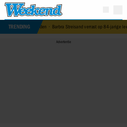
TRENDING
 overleden
•
Barbra Streisand verrast op 84-jarige leeftijd met eers