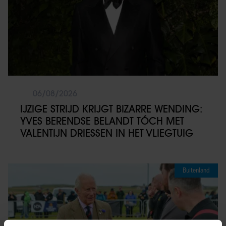
06/08/2026
IJZIGE STRIJD KRIJGT BIZARRE WENDING:
YVES BERENDSE BELANDT TÓCH MET
VALENTIJN DRIESSEN IN HET VLIEGTUIG
Buitenland