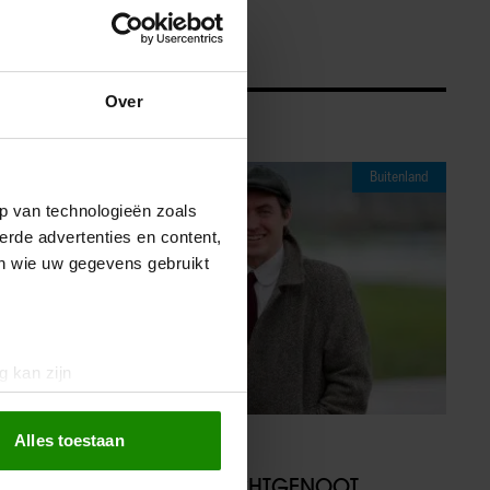
Over
Buitenland
p van technologieën zoals
erde advertenties en content,
en wie uw gegevens gebruikt
g kan zijn
erprinting)
t
detailgedeelte
in. U kunt uw
Alles toestaan
07/08/2026
PRINSES BEATRICE’S ECHTGENOOT