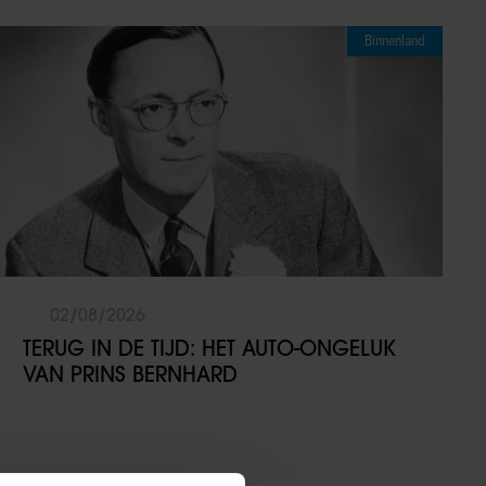
Binnenland
02/08/2026
TERUG IN DE TIJD: HET AUTO-ONGELUK
VAN PRINS BERNHARD