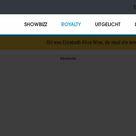
T
SHOWBIZZ
ROYALTY
UITGELICHT
Dit was Elizabeth Alice Wise, de royal die terechtstond voor 