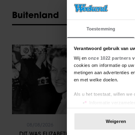
Buitenland
Toestemming
Verantwoord gebruik van u
Buitenland
Wij en
onze 1022 partners
v
cookies om informatie op uw 
metingen aan advertenties en
en met welke doelen.
Als u het toestaat, willen we
Informatie verzamelen
Uw apparaat identific
Lees meer over hoe uw perso
Weigeren
08/08/2026
toestemming op elk moment wi
DIT WAS ELIZABETH ALICE WISE, DE