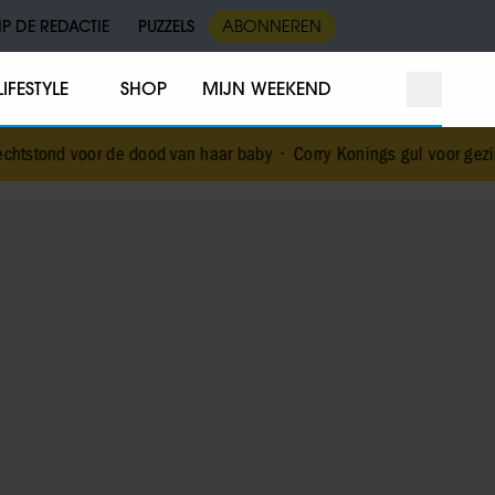
IP DE REDACTIE
PUZZELS
ABONNEREN
LIFESTYLE
SHOP
MIJN WEEKEND
de dood van haar baby
•
Corry Konings gul voor gezin: ‘Meer voor ove