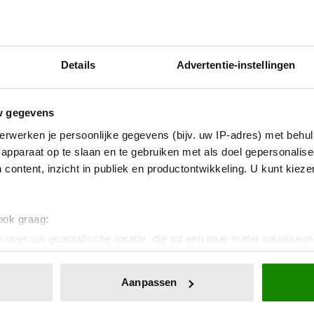
Details
Advertentie-instellingen
w gegevens
Buitenland
erwerken je persoonlijke gegevens (bijv. uw IP-adres) met behul
apparaat op te slaan en te gebruiken met als doel gepersonalise
 content, inzicht in publiek en productontwikkeling. U kunt kiez
 ook graag:
 over uw geografische locatie, die tot een paar meter nauwkeuri
eren door het actief te scannen op specifieke eigenschappen (fing
onlijke gegevens worden verwerkt en stel uw voorkeuren in he
Aanpassen
08/08/2026
jzigen of intrekken in de Cookieverklaring.
PRINS WILLIAM EN PRINSES CATHERINE