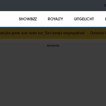
T
SHOWBIZZ
ROYALTY
UITGELICHT
ver vader Ivo: ‘Een beetje onsympathiek’
•
Christina Curry ziek na be