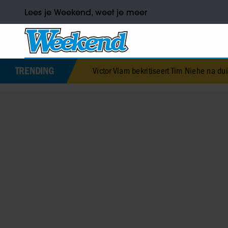
Lees je Weekend, weet je meer
TRENDING
Victor Vlam bekritiseert Tim Niehe na duidelijke grens o