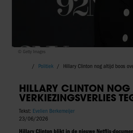
© Getty Images
Politiek
Hillary Clinton nog altijd boos ov
HILLARY CLINTON NOG 
VERKIEZINGSVERLIES T
Tekst:
Evelien Berkemeijer
23/06/2026
Hillary Clinton blikt in de nieuwe Netflix-docum