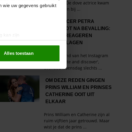
en wie uw gegevens gebruikt
g kan zijn
erprinting)
t
detailgedeelte
in. U kunt uw
Alles toestaan
 media te bieden en om ons
ze partners voor social
nformatie die u aan ze heeft
oord met onze cookies als u