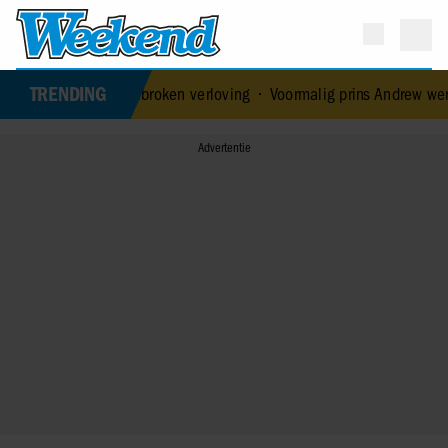
TRENDING
we liefde na verbroken verloving
•
Voormalig prins Andrew werd ach