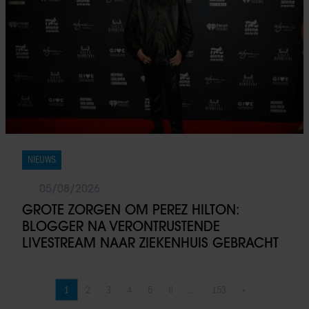
NIEUWS
05/08/2026
GROTE ZORGEN OM PEREZ HILTON:
BLOGGER NA VERONTRUSTENDE
LIVESTREAM NAAR ZIEKENHUIS GEBRACHT
1
2
3
4
5
6
…
153
»
Pagina
Pagina
Pagina
Pagina
Pagina
Pagina
Pagina
Volgende pagina