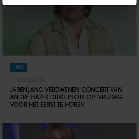
intrekken in de Cookieverklaring.
We gebruiken cookies om content en advertenties te
personaliseren, om functies voor social media te bieden
en om ons websiteverkeer te analyseren. Ook delen we
informatie over uw gebruik van onze site met onze
partners voor social media, adverteren en analyse. Deze
partners kunnen deze gegevens combineren met andere
informatie die u aan ze heeft verstrekt of die ze hebben
BN'ERS
verzameld op basis van uw gebruik van hun services. U
gaat akkoord met onze cookies als u onze website blijft
05/08/2026
gebruiken.
JARENLANG VERDWENEN CONCERT VAN
ANDRÉ HAZES DUIKT PLOTS OP: VRIJDAG
VOOR HET EERST TE HOREN