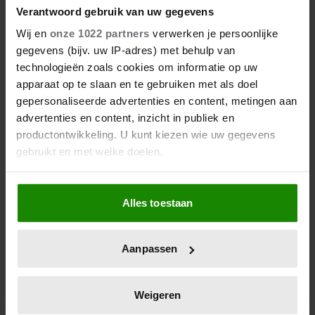
Verantwoord gebruik van uw gegevens
Wij en
onze 1022 partners
verwerken je persoonlijke
gegevens (bijv. uw IP-adres) met behulp van
technologieën zoals cookies om informatie op uw
apparaat op te slaan en te gebruiken met als doel
gepersonaliseerde advertenties en content, metingen aan
advertenties en content, inzicht in publiek en
WERELDSTERREN
productontwikkeling. U kunt kiezen wie uw gegevens
gebruikt en met welke doelen.
05/08/2026
VAN GENADELOZE
Als u het toestaat, willen we ook graag:
CELEBRITYPROVOCATEUR TOT ERNSTIGE
Alles toestaan
Informatie verzamelen over uw geografische
GEZONDHEIDSCRISIS: WAT GEBEURDE ER
locatie, die tot een paar meter nauwkeurig kan zijn
MET PEREZ HILTON?
Uw apparaat identificeren door het actief te
Aanpassen
scannen op specifieke eigenschappen (fingerprinting)
Lees meer over hoe uw persoonlijke gegevens worden
verwerkt en stel uw voorkeuren in het
detailgedeelte
in.
Weigeren
U kunt uw toestemming op elk moment wijzigen of