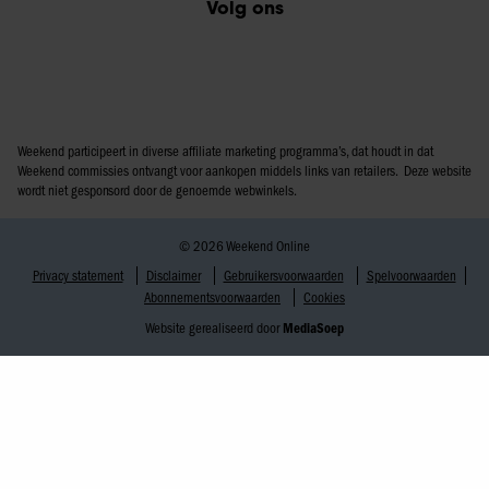
Volg ons
Weekend participeert in diverse affiliate marketing programma’s, dat houdt in dat
Weekend commissies ontvangt voor aankopen middels links van retailers. Deze website
wordt niet gesponsord door de genoemde webwinkels.
© 2026 Weekend Online
Privacy statement
Disclaimer
Gebruikersvoorwaarden
Spelvoorwaarden
Abonnementsvoorwaarden
Cookies
Website gerealiseerd door
MediaSoep