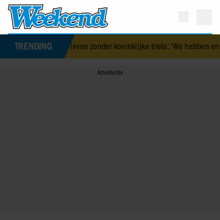
TRENDING
ndall over haar leven zonder koninklijke titels: ‘We hebben enorm v