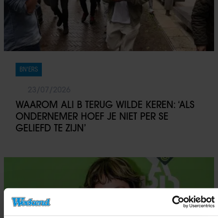
BN'ERS
23/07/2026
WAAROM ALI B TERUG WILDE KEREN: ‘ALS
ONDERNEMER HOEF JE NIET PER SE
GELIEFD TE ZIJN’