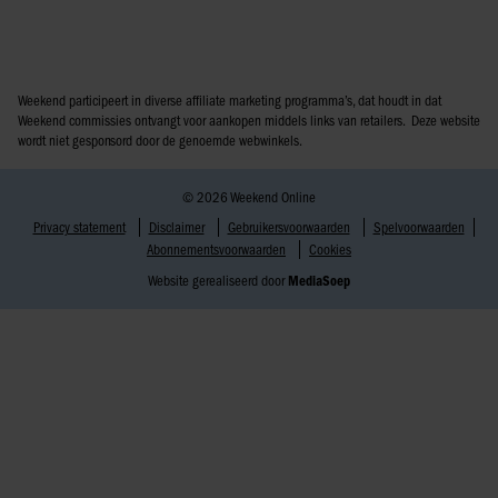
Weekend participeert in diverse affiliate marketing programma’s, dat houdt in dat
Weekend commissies ontvangt voor aankopen middels links van retailers. Deze website
wordt niet gesponsord door de genoemde webwinkels.
© 2026 Weekend Online
Privacy statement
Disclaimer
Gebruikersvoorwaarden
Spelvoorwaarden
Abonnementsvoorwaarden
Cookies
Website gerealiseerd door
MediaSoep