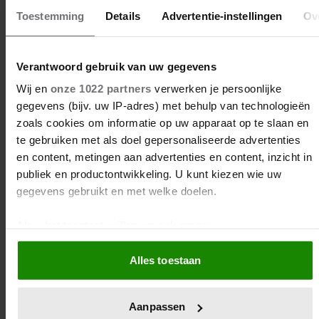
Toestemming
Details
Advertentie-instellingen
Ov
Verantwoord gebruik van uw gegevens
Wij en
onze 1022 partners
verwerken je persoonlijke
gegevens (bijv. uw IP-adres) met behulp van technologieën
BN'ERS
zoals cookies om informatie op uw apparaat op te slaan en
23/07/2026
te gebruiken met als doel gepersonaliseerde advertenties
en content, metingen aan advertenties en content, inzicht in
ANTIDISCIMINATIEBUREAU ONDERZOEKT
publiek en productontwikkeling. U kunt kiezen wie uw
OPTREDEN SOPHIE STRAAT NA STORM AAN
gegevens gebruikt en met welke doelen.
KLACHTEN
Als u het toestaat, willen we ook graag:
Informatie verzamelen over uw geografische locatie,
Alles toestaan
die tot een paar meter nauwkeurig kan zijn
Uw apparaat identificeren door het actief te scannen
op specifieke eigenschappen (fingerprinting)
Aanpassen
Lees meer over hoe uw persoonlijke gegevens worden