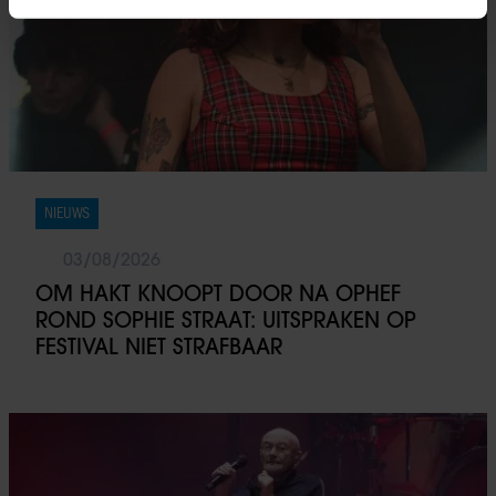
intrekken in de Cookieverklaring.
We gebruiken cookies om content en advertenties te
personaliseren, om functies voor social media te bieden
en om ons websiteverkeer te analyseren. Ook delen we
informatie over uw gebruik van onze site met onze
partners voor social media, adverteren en analyse. Deze
partners kunnen deze gegevens combineren met andere
NIEUWS
informatie die u aan ze heeft verstrekt of die ze hebben
verzameld op basis van uw gebruik van hun services. U
03/08/2026
gaat akkoord met onze cookies als u onze website blijft
OM HAKT KNOOPT DOOR NA OPHEF
gebruiken.
ROND SOPHIE STRAAT: UITSPRAKEN OP
FESTIVAL NIET STRAFBAAR