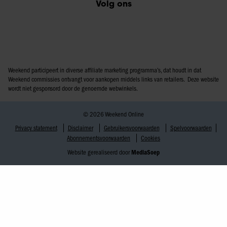
Volg ons
Weekend participeert in diverse affiliate marketing programma’s, dat houdt in dat
Weekend commissies ontvangt voor aankopen middels links van retailers. Deze website
wordt niet gesponsord door de genoemde webwinkels.
© 2026 Weekend Online
Privacy statement
Disclaimer
Gebruikersvoorwaarden
Spelvoorwaarden
Abonnementsvoorwaarden
Cookies
Website gerealiseerd door
MediaSoep