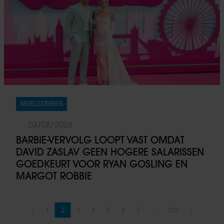
WERELDSTERREN
03/08/2026
BARBIE-VERVOLG LOOPT VAST OMDAT
DAVID ZASLAV GEEN HOGERE SALARISSEN
GOEDKEURT VOOR RYAN GOSLING EN
MARGOT ROBBIE
«
1
2
3
4
5
6
7
…
153
»
Vorige pagina
Pagina
Pagina
Pagina
Pagina
Pagina
Pagina
Pagina
Pagina
Volgende pag