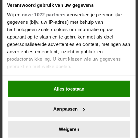
Verantwoord gebruik van uw gegevens
Wij en
onze 1022 partners
verwerken je persoonlijke
gegevens (bijv. uw IP-adres) met behulp van
technologieën zoals cookies om informatie op uw
apparaat op te slaan en te gebruiken met als doel
gepersonaliseerde advertenties en content, metingen aan
advertenties en content, inzicht in publiek en
productontwikkeling. U kunt kiezen wie uw gegevens
WERELDSTERREN
gebruikt en met welke doelen.
03/08/2026
Als u het toestaat, willen we ook graag:
MADONNA EN KYLIE MAKEN DROOMDUET
Alles toestaan
Informatie verzamelen over uw geografische
COMPLEET NA WORLDPRIDE-SHOW
locatie, die tot een paar meter nauwkeurig kan zijn
Uw apparaat identificeren door het actief te
Aanpassen
scannen op specifieke eigenschappen (fingerprinting)
Lees meer over hoe uw persoonlijke gegevens worden
verwerkt en stel uw voorkeuren in het
detailgedeelte
in.
Weigeren
U kunt uw toestemming op elk moment wijzigen of