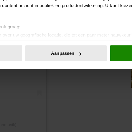
 content, inzicht in publiek en productontwikkeling. U kunt kiez
 ook graag:
 over uw geografische locatie, die tot een paar meter nauwkeuri
eren door het actief te scannen op specifieke eigenschappen (fing
n
onlijke gegevens worden verwerkt en stel uw voorkeuren in he
Aanpassen
jzigen of intrekken in de Cookieverklaring.
ent en advertenties te personaliseren, om functies voor social
. Ook delen we informatie over uw gebruik van onze site met on
e. Deze partners kunnen deze gegevens combineren met andere i
erzameld op basis van uw gebruik van hun services. U gaat akk
hamusik)