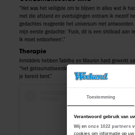
“Het was het veiligste om te blijven in alles wat ik 
met die afstand en overtuigingen ontnam ik mezelf het
gedachtes reageerde het universum met antwoorden. T
mijn eerste gedachte: ‘Fuck, dit is een shitload aan 
Ik moet erdoorheen’.”
Therapie
Inmiddels hebben Tabitha en Mauron hard gewerkt aan
“het getraumatiseerde kind in ons” los te laten. “Alles
je bereid bent.”
Toestemming
Verantwoord gebruik van u
Wij en
onze 1022 partners
v
cookies om informatie op uw 