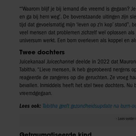
“‘Waarom blijf je bij iemand die vreemd is gegaan? Je h
en ga bij hem weg’. De bovenstaande uitingen zijn sle
tijd dat gevoelsmatig mijn ‘leven op z’n kop’ stond”, 
veel mensen dat problemen zichzelf wel oplossen als 
universum werkt. Een bom overleven als koppel en als g
Twee dochters
Juicekanaal
Juicechannel
deelde in 2022 dat Mauron 
Tabitha. “Lieve mensen, ik heb geprobeerd nergens op
reageerde de zangeres op die geruchten. Ze vroeg ha
bevallen. Inmiddels heeft het stel twee dochters. Nu 
vreemdgegaan.
Lees ook:
Tabitha geeft gezondheidsupdate na burn-out
Getraumatiseerde kind