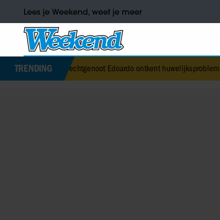
Lees je Weekend, weet je meer
TRENDING
rice’s echtgenoot Edoardo ontkent huwelijksproblemen
•
Jurre Gelu