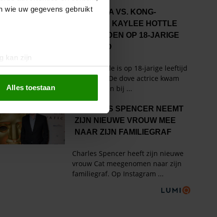
en wie uw gegevens gebruikt
g kan zijn
erprinting)
t
detailgedeelte
in. U kunt uw
Alles toestaan
 media te bieden en om ons
ze partners voor social
nformatie die u aan ze heeft
oord met onze cookies als u