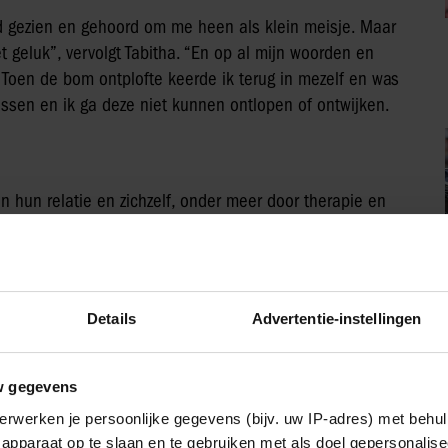
had gezien en gehoord om me heen als klein meisje. Maar
 geluk”, vervolgt Tabitha. “En op al mijn woorden en
oen de bom ontplofte keerde ik terug in mezelf en was
lessen en ik ga deze niet kunnen ontlopen of ontwijken.
 hun relatie en zichzelf, onder meer door therapie en
 is mogelijk en alles kan zolang je er maar in gelooft en
Details
Advertentie-instellingen
w gegevens
erwerken je persoonlijke gegevens (bijv. uw IP-adres) met behul
apparaat op te slaan en te gebruiken met als doel gepersonalise