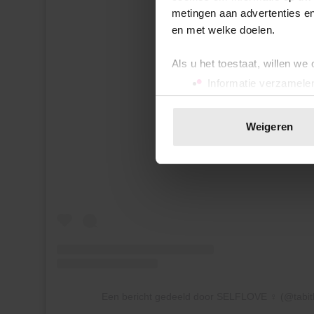
metingen aan advertenties en
en met welke doelen.
Als u het toestaat, willen we
Informatie verzamelen
Uw apparaat identific
Dit bericht op Instagram bekijke
Lees meer over hoe uw perso
Weigeren
toestemming op elk moment wi
We gebruiken cookies om cont
websiteverkeer te analyseren
media, adverteren en analys
verstrekt of die ze hebben v
onze website blijft gebruiken.
Een bericht gedeeld door SELFLOVE ♀ (@tabit