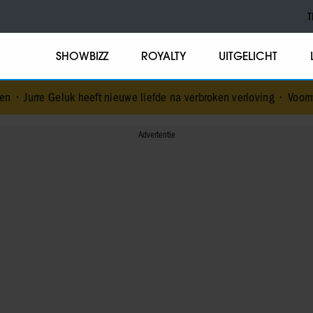
T
SHOWBIZZ
ROYALTY
UITGELICHT
k heeft nieuwe liefde na verbroken verloving
•
Voormalig prins Andr