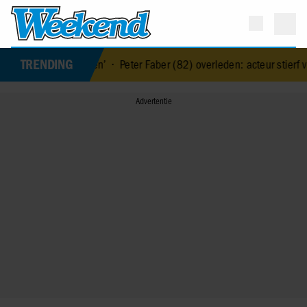
TRENDING
ets is gevonden’
•
Peter Faber (82) overleden: acteur stierf vredig in 