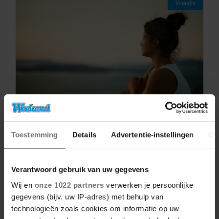
Vriendin
Toestemming
Details
Advertentie-instellingen
Ov
06/08/2026
SOPHIA: ‘IK SCHAAM ME VOOR MIJN
MAN ALS WE MET ANDEREN ZIJN’
Verantwoord gebruik van uw gegevens
Wij en
onze 1022 partners
verwerken je persoonlijke
gegevens (bijv. uw IP-adres) met behulp van
technologieën zoals cookies om informatie op uw