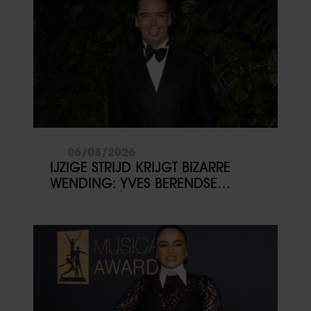
informatie over uw gebruik van onze site met onze
partners voor social media, adverteren en analyse. Deze
partners kunnen deze gegevens combineren met andere
informatie die u aan ze heeft verstrekt of die ze hebben
verzameld op basis van uw gebruik van hun services. U
gaat akkoord met onze cookies als u onze website blijft
gebruiken.
06/08/2026
IJZIGE STRIJD KRIJGT BIZARRE
WENDING: YVES BERENDSE
BELANDT TÓCH MET VALENTIJN
DRIESSEN IN HET VLIEGTUIG