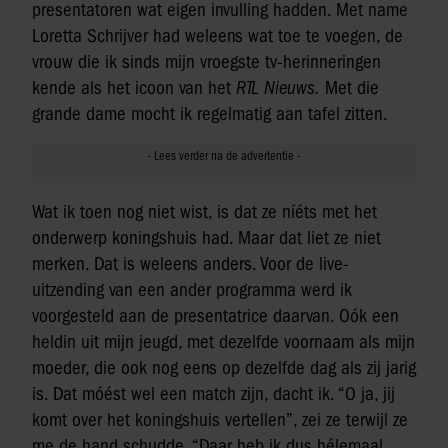
presentatoren wat eigen invulling hadden. Met name
Loretta Schrijver had weleens wat toe te voegen, de
vrouw die ik sinds mijn vroegste tv-herinneringen
kende als het icoon van het
RTL Nieuws.
Met die
grande dame mocht ik regelmatig aan tafel zitten.
Wat ik toen nog niet wist, is dat ze níéts met het
onderwerp koningshuis had. Maar dat liet ze niet
merken. Dat is weleens anders. Voor de live-
uitzending van een ander programma werd ik
voorgesteld aan de presentatrice daarvan. Oók een
heldin uit mijn jeugd, met dezelfde voornaam als mijn
moeder, die ook nog eens op dezelfde dag als zij jarig
is. Dat móést wel een match zijn, dacht ik. “O ja, jij
komt over het koningshuis vertellen”, zei ze terwijl ze
me de hand schudde. “Daar heb ik dus hélemaal