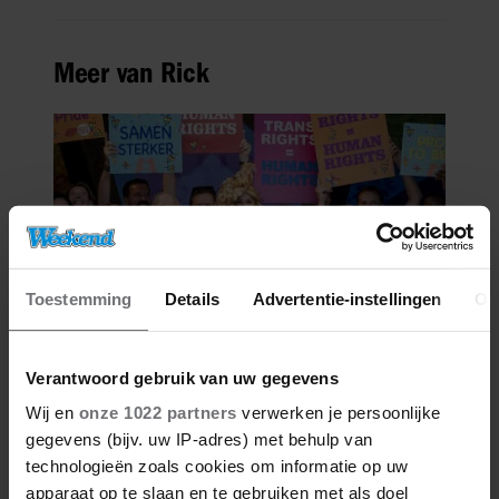
Meer van Rick
Toestemming
Details
Advertentie-instellingen
Ov
02/08/2026
Verantwoord gebruik van uw gegevens
COLUMN: DE ORANJES, BOVEN
Wij en
onze 1022 partners
verwerken je persoonlijke
ALLE VERSCHILLEN
gegevens (bijv. uw IP-adres) met behulp van
technologieën zoals cookies om informatie op uw
apparaat op te slaan en te gebruiken met als doel