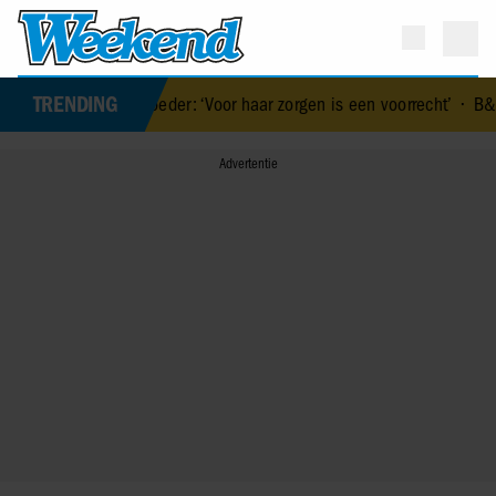
TRENDING
jn moeder: ‘Voor haar zorgen is een voorrecht’
•
B&B Vol Liefde verr