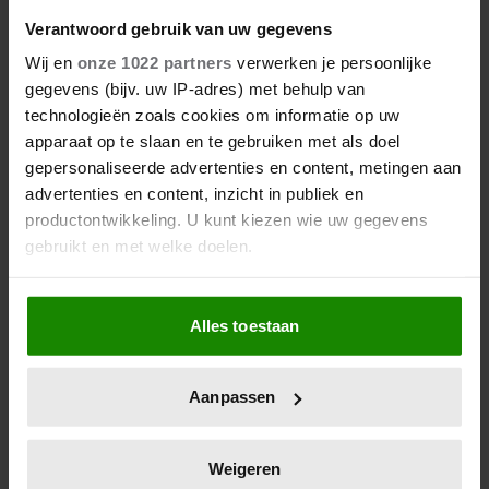
27/04/2026
Verantwoord gebruik van uw gegevens
ZO VIERT DE KONINKLIJKE
FAMILIE KONINGSDAG DIT JAAR
Wij en
onze 1022 partners
verwerken je persoonlijke
IN FRIESLAND
gegevens (bijv. uw IP-adres) met behulp van
technologieën zoals cookies om informatie op uw
apparaat op te slaan en te gebruiken met als doel
gepersonaliseerde advertenties en content, metingen aan
advertenties en content, inzicht in publiek en
productontwikkeling. U kunt kiezen wie uw gegevens
gebruikt en met welke doelen.
Als u het toestaat, willen we ook graag:
Alles toestaan
Informatie verzamelen over uw geografische
locatie, die tot een paar meter nauwkeurig kan zijn
26/04/2026
Uw apparaat identificeren door het actief te
Aanpassen
ACCOMMODATIES IN DOKKUM
scannen op specifieke eigenschappen (fingerprinting)
VOLGEBOEKT MET KONINGSDAG
Lees meer over hoe uw persoonlijke gegevens worden
verwerkt en stel uw voorkeuren in het
detailgedeelte
in.
Weigeren