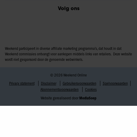
Volg ons
Weekend participeert in diverse affiliate marketing programma’s, dat houdt in dat
Weekend commissies ontvangt voor aankopen middels links van retailers. Deze website
wordt niet gesponsord door de genoemde webwinkels.
© 2026 Weekend Online
Privacy statement
Disclaimer
Gebruikersvoorwaarden
Spelvoorwaarden
Abonnementsvoorwaarden
Cookies
Website gerealiseerd door
MediaSoep