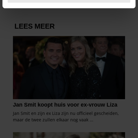
U kunt uw toestemming op elk moment wijzigen of
intrekken in de Cookieverklaring.
We gebruiken cookies om content en advertenties te
personaliseren, om functies voor social media te bieden
en om ons websiteverkeer te analyseren. Ook delen we
informatie over uw gebruik van onze site met onze
partners voor social media, adverteren en analyse. Deze
partners kunnen deze gegevens combineren met andere
informatie die u aan ze heeft verstrekt of die ze hebben
verzameld op basis van uw gebruik van hun services. U
gaat akkoord met onze cookies als u onze website blijft
gebruiken.