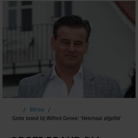
BN'ers
Grote brand bij Wilfred Genee: ‘Helemaal afgefikt’