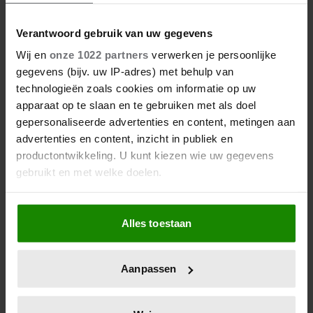
Verantwoord gebruik van uw gegevens
Wij en
onze 1022 partners
verwerken je persoonlijke
gegevens (bijv. uw IP-adres) met behulp van
technologieën zoals cookies om informatie op uw
apparaat op te slaan en te gebruiken met als doel
gepersonaliseerde advertenties en content, metingen aan
advertenties en content, inzicht in publiek en
productontwikkeling. U kunt kiezen wie uw gegevens
gebruikt en met welke doelen.
Als u het toestaat, willen we ook graag:
Alles toestaan
Informatie verzamelen over uw geografische
locatie, die tot een paar meter nauwkeurig kan zijn
Uw apparaat identificeren door het actief te
Aanpassen
scannen op specifieke eigenschappen (fingerprinting)
Lees meer over hoe uw persoonlijke gegevens worden
verwerkt en stel uw voorkeuren in het
detailgedeelte
in.