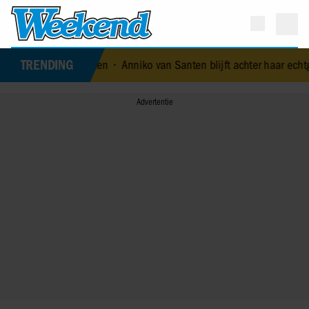
TRENDING
 overleden
•
Anniko van Santen blijft achter haar echtgenoot Remco 