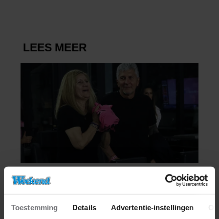
Toestemming
Details
Advertentie-instellingen
Ov