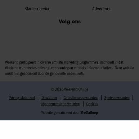
Klantenservice
Adverteren
Volg ons
Weekend participeert in diverse affiliate marketing programma’s, dat houdt in dat
Weekend commissies ontvangt voor aankopen middels links van retailers. Deze website
wordt niet gesponsord door de genoemde webwinkels.
© 2026 Weekend Online
Privacy statement
Disclaimer
Gebruikersvoorwaarden
Spelvoorwaarden
Abonnementsvoorwaarden
Cookies
Website gerealiseerd door
MediaSoep