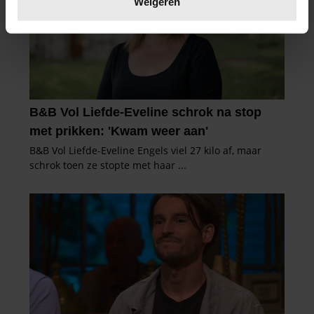
Weigeren
U kunt uw toestemming op elk moment wijzigen of
intrekken in de Cookieverklaring.
We gebruiken cookies om content en advertenties te
personaliseren, om functies voor social media te bieden
en om ons websiteverkeer te analyseren. Ook delen we
informatie over uw gebruik van onze site met onze
partners voor social media, adverteren en analyse. Deze
partners kunnen deze gegevens combineren met andere
informatie die u aan ze heeft verstrekt of die ze hebben
verzameld op basis van uw gebruik van hun services. U
gaat akkoord met onze cookies als u onze website blijft
gebruiken.