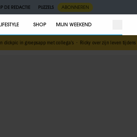
IP DE REDACTIE
PUZZELS
ABONNEREN
LIFESTYLE
SHOP
MIJN WEEKEND
oepsapp met collega’s
•
Ricky over zijn leven tijdens en na De Bon