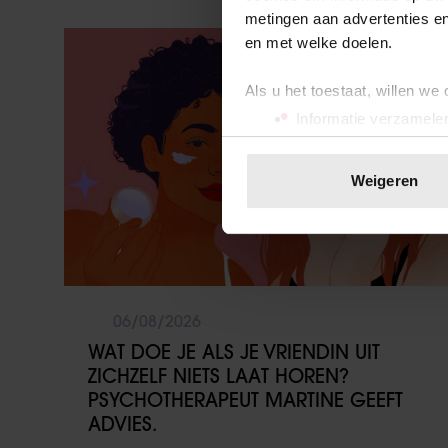
metingen aan advertenties en
Vriendin
en met welke doelen.
Als u het toestaat, willen we
Informatie verzamelen
Uw apparaat identific
Lees meer over hoe uw perso
Weigeren
toestemming op elk moment wi
We gebruiken cookies om cont
websiteverkeer te analyseren
media, adverteren en analys
verstrekt of die ze hebben v
06/08/2026
onze website blijft gebruiken.
WAT DOE JE ALS JE VRIENDIN UIT
ZICHZELF NIETS LAAT HOREN?
PSYCHOTHERAPEUT MARTINE GEEFT
ADVIES.