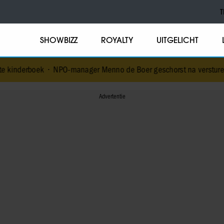
T
SHOWBIZZ
ROYALTY
UITGELICHT
•
NPO-manager Menno de Boer geschorst na versturen dickpic in gr