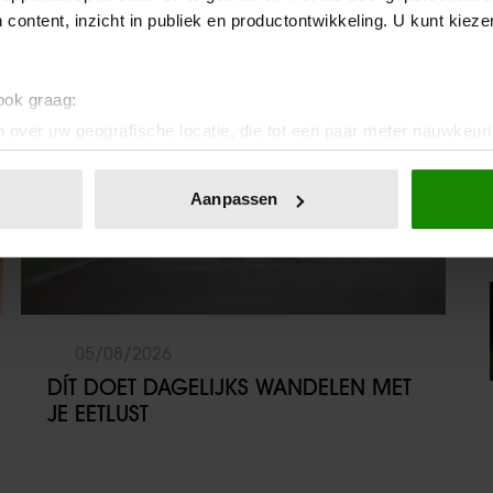
 content, inzicht in publiek en productontwikkeling. U kunt kiez
Sante
 ook graag:
 over uw geografische locatie, die tot een paar meter nauwkeuri
eren door het actief te scannen op specifieke eigenschappen (fing
onlijke gegevens worden verwerkt en stel uw voorkeuren in he
Aanpassen
jzigen of intrekken in de Cookieverklaring.
ent en advertenties te personaliseren, om functies voor social
. Ook delen we informatie over uw gebruik van onze site met on
e. Deze partners kunnen deze gegevens combineren met andere i
erzameld op basis van uw gebruik van hun services. U gaat akk
05/08/2026
DÍT DOET DAGELIJKS WANDELEN MET
JE EETLUST