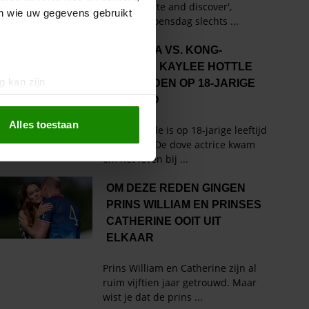
en wie uw gegevens gebruikt
g kan zijn
erprinting)
t
detailgedeelte
in. U kunt uw
Alles toestaan
 media te bieden en om ons
ze partners voor social
nformatie die u aan ze heeft
oord met onze cookies als u