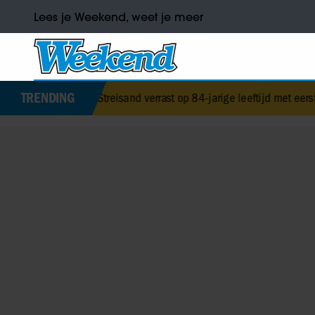
Lees je Weekend, weet je meer
TRENDING
Barbra Streisand verrast op 84-jarige leeftijd met eerste kinderboek