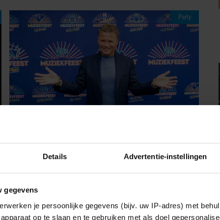
Party
06/08/2026
Details
Advertentie-instellingen
WOLTER KROES BEREIKT ZIJN
STREEFGEWICHT NA 14 KILO
w gegevens
AFVALLEN
erwerken je persoonlijke gegevens (bijv. uw IP-adres) met behul
apparaat op te slaan en te gebruiken met als doel gepersonalise