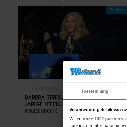
Weekend
06/08/2026
Toestemming
BARBRA STREISAND VERRAST OP 84-
JARIGE LEEFTIJD MET EERSTE
Verantwoord gebruik van u
KINDERBOEK
Wij en
onze 1022 partners
v
cookies om informatie op uw 