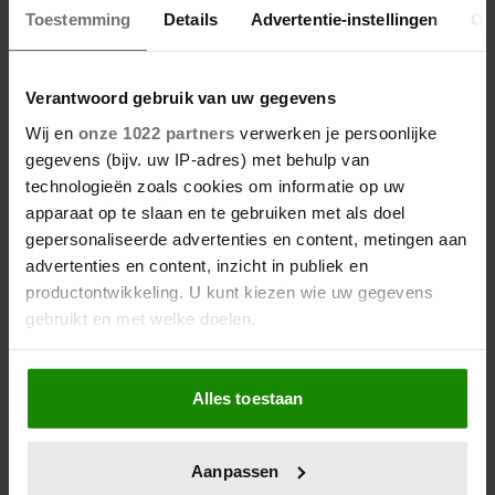
Toestemming
Details
Advertentie-instellingen
Ov
Verantwoord gebruik van uw gegevens
Wij en
onze 1022 partners
verwerken je persoonlijke
gegevens (bijv. uw IP-adres) met behulp van
27/04/2026
technologieën zoals cookies om informatie op uw
ZO VIERT DE KONINKLIJKE
apparaat op te slaan en te gebruiken met als doel
FAMILIE KONINGSDAG DIT JAAR
gepersonaliseerde advertenties en content, metingen aan
IN FRIESLAND
advertenties en content, inzicht in publiek en
productontwikkeling. U kunt kiezen wie uw gegevens
gebruikt en met welke doelen.
Als u het toestaat, willen we ook graag:
Alles toestaan
Informatie verzamelen over uw geografische
locatie, die tot een paar meter nauwkeurig kan zijn
Uw apparaat identificeren door het actief te
Aanpassen
scannen op specifieke eigenschappen (fingerprinting)