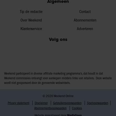
Algemeen
Tip de redactie
Contact
Over Weekend
Abonnementen
Klantenservice
Adverteren
Volg ons
Weekend participeert in diverse affiliate marketing programma’s, dat houdt in dat
Weekend commissies ontvangt voor aankopen middels links van retailers. Deze website
wordt niet gesponsord door de genoemde webwinkels.
© 2026 Weekend Online
Privacy statement
Disclaimer
Gebruikersvoorwaarden
Spelvoorwaarden
Abonnementsvoorwaarden
Cookies
Website gerealiseerd door
MediaSoep