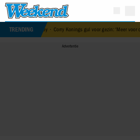
TRENDING
aar baby
•
Corry Konings gul voor gezin: ‘Meer voor over dan voor m