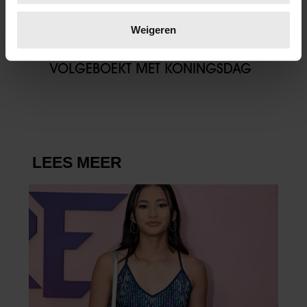
Lees meer over hoe uw persoonlijke gegevens worden
verwerkt en stel uw voorkeuren in het
detailgedeelte
in.
Weigeren
26/04/2026
U kunt uw toestemming op elk moment wijzigen of
ACCOMMODATIES IN DOKKUM
intrekken in de Cookieverklaring.
VOLGEBOEKT MET KONINGSDAG
We gebruiken cookies om content en advertenties te
personaliseren, om functies voor social media te bieden
en om ons websiteverkeer te analyseren. Ook delen we
informatie over uw gebruik van onze site met onze
partners voor social media, adverteren en analyse. Deze
partners kunnen deze gegevens combineren met andere
informatie die u aan ze heeft verstrekt of die ze hebben
verzameld op basis van uw gebruik van hun services. U
gaat akkoord met onze cookies als u onze website blijft
gebruiken.