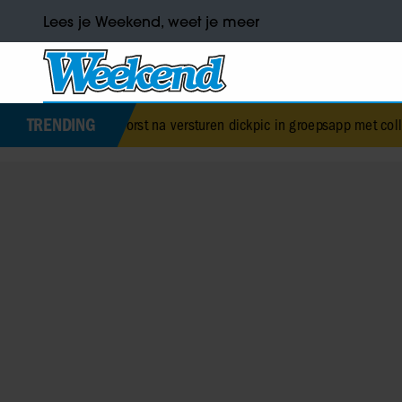
Lees je Weekend, weet je meer
TRENDING
horst na versturen dickpic in groepsapp met collega’s
•
Ricky ove