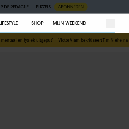
IP DE REDACTIE
PUZZELS
ABONNEREN
LIFESTYLE
SHOP
MIJN WEEKEND
k uitgeput’
•
Victor Vlam bekritiseert Tim Niehe na duidelijke grens 