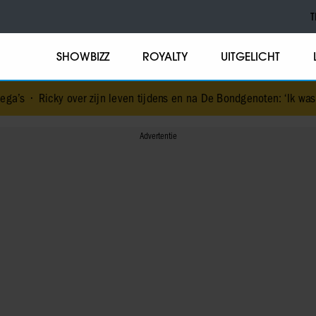
T
SHOWBIZZ
ROYALTY
UITGELICHT
r zijn leven tijdens en na De Bondgenoten: ‘Ik was mentaal en fysie