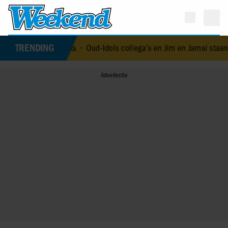
TRENDING
bivakmuts
•
Oud-Idols collega’s en Jim en Jamai staan stil bij over