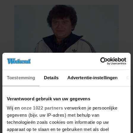
ONSYMPATHIEK’
06/08/2026
Toestemming
Details
Advertentie-instellingen
Ov
ROXEANNE EN ANDRÉ HAZES
DENKEN TERUG AAN ‘KAPOT
ENGE’ HAZES-IMITATOR: ‘ECHT
Verantwoord gebruik van uw gegevens
NIET GOED BIJ JE PAASEI’
Wij en
onze 1022 partners
verwerken je persoonlijke
gegevens (bijv. uw IP-adres) met behulp van
technologieën zoals cookies om informatie op uw
apparaat op te slaan en te gebruiken met als doel