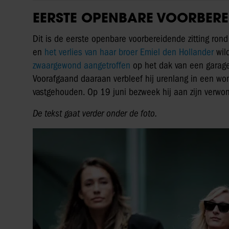
EERSTE OPENBARE VOORBEREI
Dit is de eerste openbare voorbereidende zitting ron
en
het verlies van haar broer Emiel den Hollander
wild
zwaargewond aangetroffen
op het dak van een garage
Voorafgaand daaraan verbleef hij urenlang in een wonin
vastgehouden. Op 19 juni bezweek hij aan zijn verwo
De tekst gaat verder onder de foto.