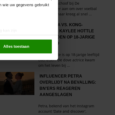
en wie uw gegevens gebruikt
g kan zijn
erprinting)
t
detailgedeelte
in. U kunt uw
Alles toestaan
 media te bieden en om ons
ze partners voor social
nformatie die u aan ze heeft
oord met onze cookies als u