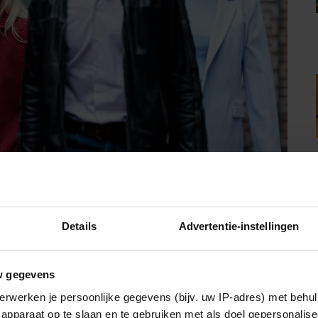
Details
Advertentie-instellingen
en Julia Mekkes en Sebas Diekstra bij de rechtbank van Haarlem.
w gegevens
S VAN TWEELINGBROER: ‘WAT GAAN
erwerken je persoonlijke gegevens (bijv. uw IP-adres) met behul
apparaat op te slaan en te gebruiken met als doel gepersonalise