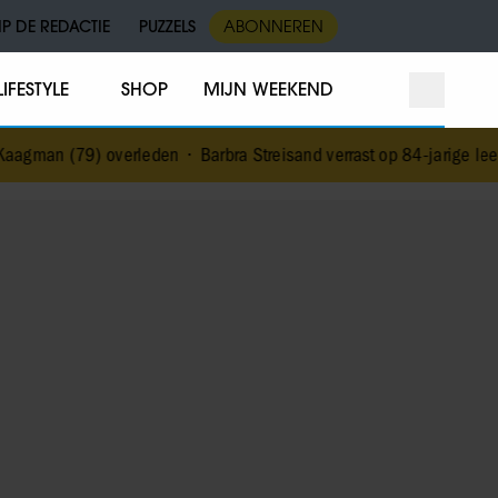
IP DE REDACTIE
PUZZELS
ABONNEREN
LIFESTYLE
SHOP
MIJN WEEKEND
verleden
•
Barbra Streisand verrast op 84-jarige leeftijd met eerste