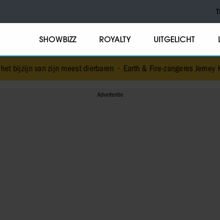
T
SHOWBIZZ
ROYALTY
UITGELICHT
zijn meest dierbaren
•
Earth & Fire-zangeres Jerney Kaagman (79) o