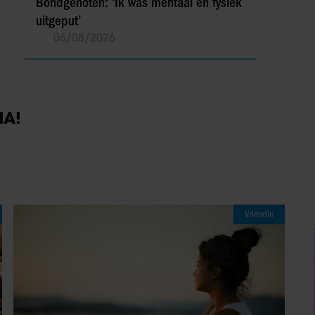
Bondgenoten: ‘Ik was mentaal en fysiek
uitgeput’
06/08/2026
IA!
Vriendin