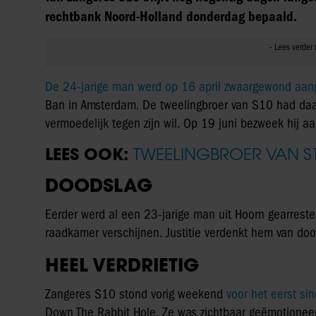
rechtbank Noord-Holland donderdag bepaald.
De 24-jarige man werd op 16 april zwaargewond aang
Ban in Amsterdam. De tweelingbroer van S10 had daar
vermoedelijk tegen zijn wil. Op 19 juni bezweek hij a
LEES OOK:
TWEELINGBROER VAN S
DOODSLAG
Eerder werd al een 23-jarige man uit Hoorn gearrestee
raadkamer verschijnen. Justitie verdenkt hem van dood
HEEL VERDRIETIG
Zangeres S10 stond vorig weekend
voor het eerst si
Down The Rabbit Hole. Ze was zichtbaar geëmotioneerd 