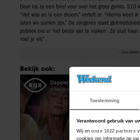
Daar las ze een brief voor over het grote gemis. S10 k
“Het was en is een droom,” vertelt ze. “Hierna weet i
laten we samen zijn.” De zangeres raakt geëmotioneer
publiek om er ‘het beste van te maken’. Ze sluit ha
voel je vrij”.
Bekijk ook:
Toestemming
Verantwoord gebruik van u
Wij en
onze 1022 partners
v
cookies om informatie op uw 