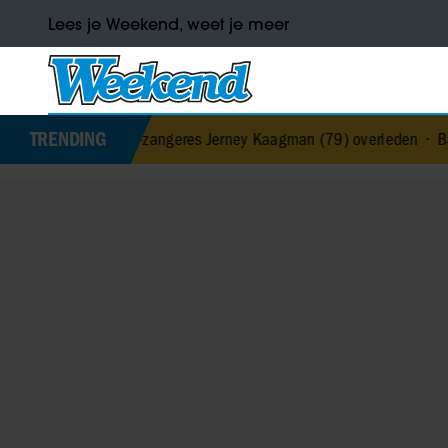
Lees je Weekend, weet je meer
TRENDING
& Fire-zangeres Jerney Kaagman (79) overleden
•
Barbra Streisand 