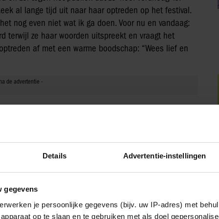
eek al lange tijd uit naar haar optreden op het festival.
k het nog even niet wat ik ga doen. Voor nu en vandaag:
d terwijl ze haar woorden uitspreekt en vraagt het
ar optreden af met een warme boodschap: “Wees lief en
Details
Advertentie-instellingen
w gegevens
erwerken je persoonlijke gegevens (bijv. uw IP-adres) met behul
apparaat op te slaan en te gebruiken met als doel gepersonalise