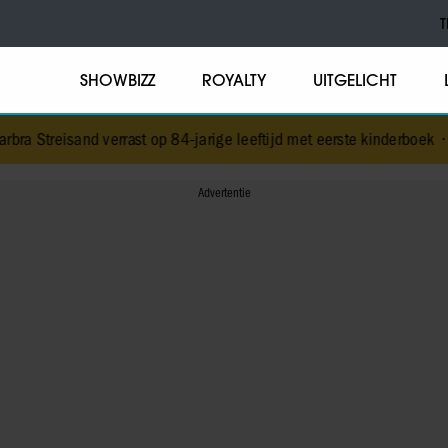
T
SHOWBIZZ
ROYALTY
UITGELICHT
verrast op 84-jarige leeftijd met eerste kinderboek
•
NPO-manager Me