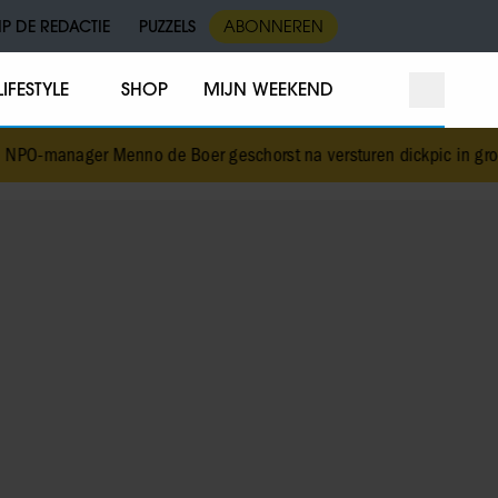
IP DE REDACTIE
PUZZELS
ABONNEREN
LIFESTYLE
SHOP
MIJN WEEKEND
nno de Boer geschorst na versturen dickpic in groepsapp met coll