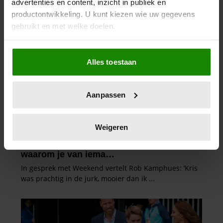
advertenties en content, inzicht in publiek en
productontwikkeling. U kunt kiezen wie uw gegevens
gebruikt en met welke doelen.
Als u het toestaat, willen we ook graag:
Alles toestaan
Informatie verzamelen over uw geografische
locatie, die tot een paar meter nauwkeurig kan zijn
Uw apparaat identificeren door het actief te
Aanpassen
scannen op specifieke eigenschappen (fingerprinting)
Lees meer over hoe uw persoonlijke gegevens worden
verwerkt en stel uw voorkeuren in het
detailgedeelte
in.
Weigeren
U kunt uw toestemming op elk moment wijzigen of
intrekken in de Cookieverklaring.
We gebruiken cookies om content en advertenties te
personaliseren, om functies voor social media te bieden
en om ons websiteverkeer te analyseren. Ook delen we
informatie over uw gebruik van onze site met onze
partners voor social media, adverteren en analyse. Deze