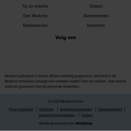
Tip de redactie
Contact
Over Weekend
Abonnementen
Klantenservice
Adverteren
Volg ons
Weekend participeert in diverse affiliate marketing programma’s, dat houdt in dat
Weekend commissies ontvangt voor aankopen middels links van retailers. Deze website
wordt niet gesponsord door de genoemde webwinkels.
© 2026 Weekend Online
Privacy statement
Disclaimer
Gebruikersvoorwaarden
Spelvoorwaarden
Abonnementsvoorwaarden
Cookies
Website gerealiseerd door
MediaSoep