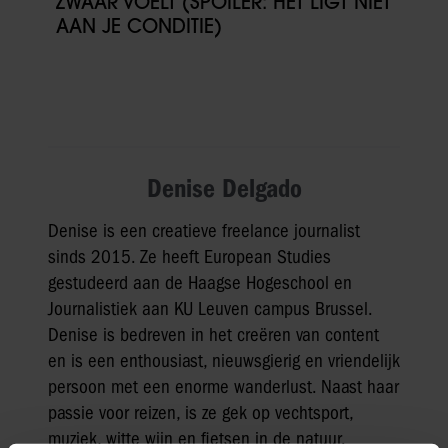
ZWAAR VOELT (SPOILER: HET LIGT NIET
AAN JE CONDITIE)
Denise Delgado
Denise is een creatieve freelance journalist
sinds 2015. Ze heeft European Studies
gestudeerd aan de Haagse Hogeschool en
Journalistiek aan KU Leuven campus Brussel.
Denise is bedreven in het creëren van content
en is een enthousiast, nieuwsgierig en vriendelijk
persoon met een enorme wanderlust. Naast haar
passie voor reizen, is ze gek op vechtsport,
muziek, witte wijn en fietsen in de natuur.