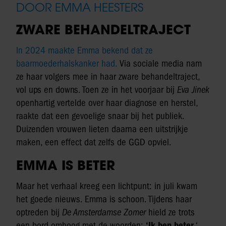
DOOR EMMA HEESTERS
ZWARE BEHANDELTRAJECT
In 2024 maakte Emma bekend dat ze
baarmoederhalskanker had.
Via sociale media nam
ze haar volgers mee in haar zware behandeltraject,
vol ups en downs. Toen ze in het voorjaar bij
Eva Jinek
openhartig vertelde over haar diagnose en herstel,
raakte dat een gevoelige snaar bij het publiek.
Duizenden vrouwen lieten daarna een uitstrijkje
maken, een effect dat zelfs de GGD opviel.
EMMA IS BETER
Maar het verhaal kreeg een lichtpunt: in juli kwam
het goede nieuws. Emma is schoon. Tijdens haar
optreden bij
De Amsterdamse Zomer
hield ze trots
een bord omhoog met de woorden:
‘Ik ben beter.
‘