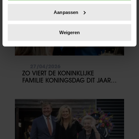
locatie, die tot een paar meter nauwkeurig kan zijn
Uw apparaat identificeren door het actief te
Aanpassen
scannen op specifieke eigenschappen (fingerprinting)
Lees meer over hoe uw persoonlijke gegevens worden
verwerkt en stel uw voorkeuren in het
detailgedeelte
in.
Weigeren
U kunt uw toestemming op elk moment wijzigen of
intrekken in de Cookieverklaring.
We gebruiken cookies om content en advertenties te
27/04/2026
personaliseren, om functies voor social media te bieden
ZO VIERT DE KONINKLIJKE
en om ons websiteverkeer te analyseren. Ook delen we
FAMILIE KONINGSDAG DIT JAAR
informatie over uw gebruik van onze site met onze
IN FRIESLAND
partners voor social media, adverteren en analyse. Deze
partners kunnen deze gegevens combineren met andere
informatie die u aan ze heeft verstrekt of die ze hebben
verzameld op basis van uw gebruik van hun services. U
gaat akkoord met onze cookies als u onze website blijft
gebruiken.