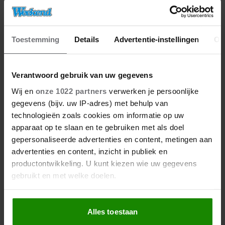
Meer van Denise
Toestemming
Details
Advertentie-instellingen
Ov
Verantwoord gebruik van uw gegevens
Wij en
onze 1022 partners
verwerken je persoonlijke
gegevens (bijv. uw IP-adres) met behulp van
technologieën zoals cookies om informatie op uw
apparaat op te slaan en te gebruiken met als doel
gepersonaliseerde advertenties en content, metingen aan
advertenties en content, inzicht in publiek en
27/04/2026
productontwikkeling. U kunt kiezen wie uw gegevens
DE KONING IS JARIG: DEZE
gebruikt en met welke doelen.
PORTRETTEN VAN WILLEM-
ALEXANDER WIL JE NIET MISSEN
Als u het toestaat, willen we ook graag:
Alles toestaan
Informatie verzamelen over uw geografische