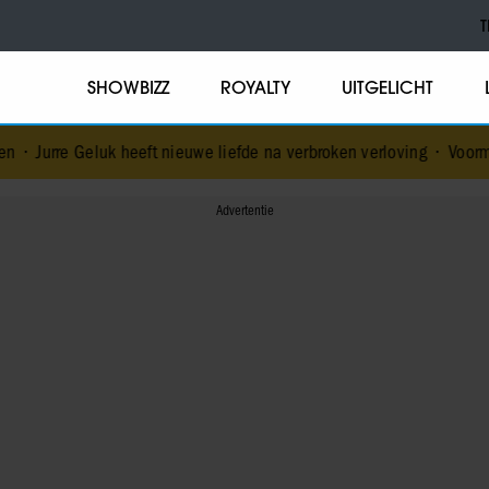
T
SHOWBIZZ
ROYALTY
UITGELICHT
eeft nieuwe liefde na verbroken verloving
•
Voormalig prins Andrew