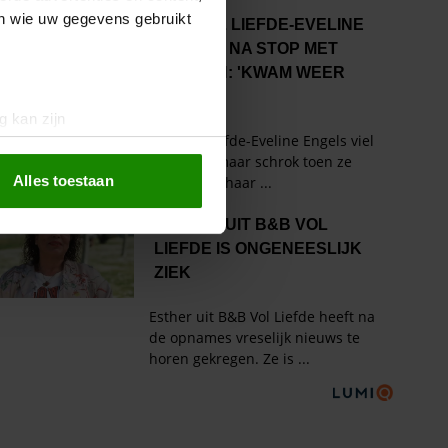
en wie uw gegevens gebruikt
g kan zijn
erprinting)
t
detailgedeelte
in. U kunt uw
Alles toestaan
 media te bieden en om ons
ze partners voor social
nformatie die u aan ze heeft
oord met onze cookies als u