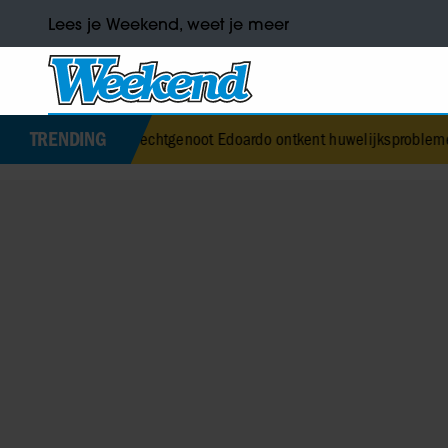
Lees je Weekend, weet je meer
TRENDING
ce’s echtgenoot Edoardo ontkent huwelijksproblemen
•
Jurre Geluk h