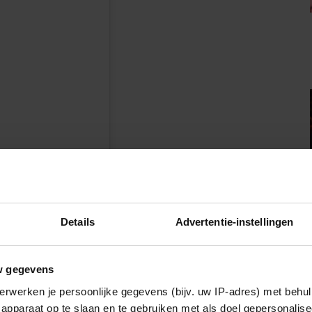
n
Details
Advertentie-instellingen
aheesters)
w gegevens
 hits, maar ook liedjes die ze heeft gezongen in
erwerken je persoonlijke gegevens (bijv. uw IP-adres) met behul
apparaat op te slaan en te gebruiken met als doel gepersonalise
tage, Beste Zangers en The Masked Singer.