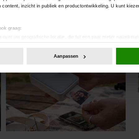
 content, inzicht in publiek en productontwikkeling. U kunt kiez
IA!
 ook graag:
 over uw geografische locatie, die tot een paar meter nauwkeuri
eren door het actief te scannen op specifieke eigenschappen (fing
onlijke gegevens worden verwerkt en stel uw voorkeuren in he
Vriendin
Aanpassen
jzigen of intrekken in de Cookieverklaring.
ent en advertenties te personaliseren, om functies voor social
. Ook delen we informatie over uw gebruik van onze site met on
e. Deze partners kunnen deze gegevens combineren met andere i
erzameld op basis van uw gebruik van hun services. U gaat akk