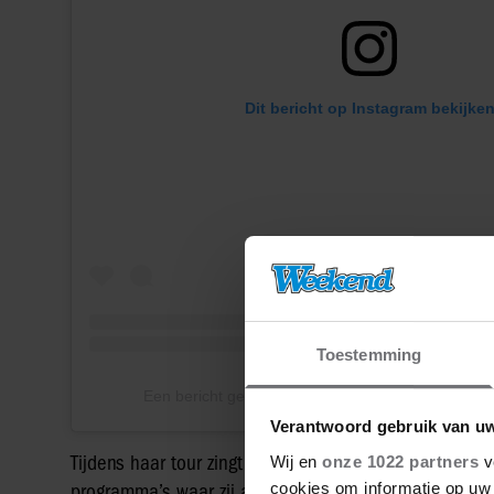
Dit bericht op Instagram bekijke
Toestemming
Een bericht gedeeld door Emma Heesters (@emm
Verantwoord gebruik van u
Tijdens haar tour zingt Heesters enkele van haar eigen
Wij en
onze 1022 partners
v
cookies om informatie op uw 
programma’s waar zij aan meedeed, zoals Stars on S