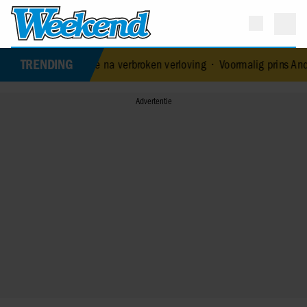
TRENDING
e liefde na verbroken verloving
•
Voormalig prins Andrew werd acht