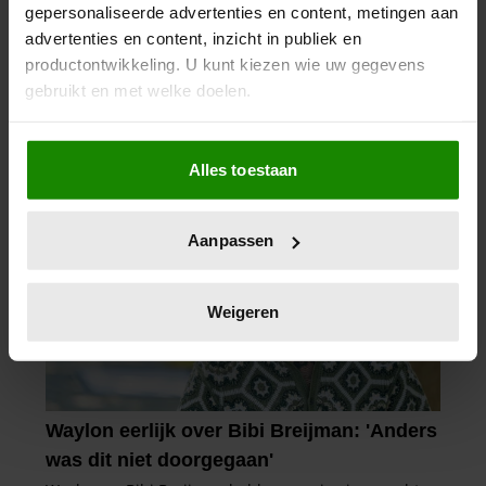
gepersonaliseerde advertenties en content, metingen aan
advertenties en content, inzicht in publiek en
productontwikkeling. U kunt kiezen wie uw gegevens
gebruikt en met welke doelen.
Als u het toestaat, willen we ook graag:
Alles toestaan
Informatie verzamelen over uw geografische
locatie, die tot een paar meter nauwkeurig kan zijn
Uw apparaat identificeren door het actief te
Aanpassen
scannen op specifieke eigenschappen (fingerprinting)
Lees meer over hoe uw persoonlijke gegevens worden
verwerkt en stel uw voorkeuren in het
detailgedeelte
in.
Weigeren
U kunt uw toestemming op elk moment wijzigen of
intrekken in de Cookieverklaring.
We gebruiken cookies om content en advertenties te
personaliseren, om functies voor social media te bieden
en om ons websiteverkeer te analyseren. Ook delen we