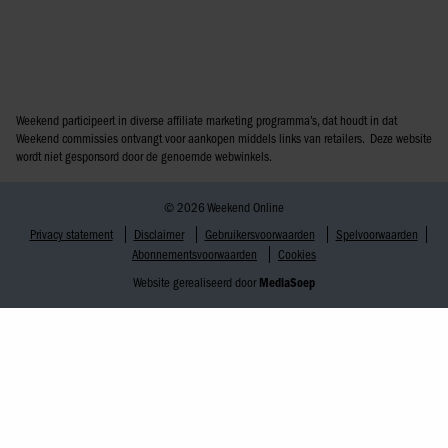
Weekend participeert in diverse affiliate marketing programma’s, dat houdt in dat
Weekend commissies ontvangt voor aankopen middels links van retailers. Deze website
wordt niet gesponsord door de genoemde webwinkels.
© 2026 Weekend Online
Privacy statement
Disclaimer
Gebruikersvoorwaarden
Spelvoorwaarden
Abonnementsvoorwaarden
Cookies
Website gerealiseerd door
MediaSoep