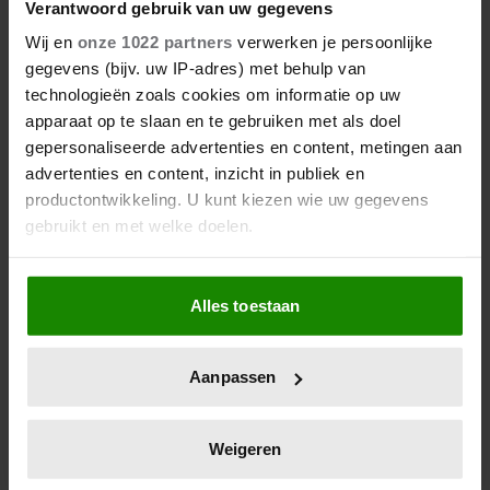
Verantwoord gebruik van uw gegevens
Wij en
onze 1022 partners
verwerken je persoonlijke
gegevens (bijv. uw IP-adres) met behulp van
technologieën zoals cookies om informatie op uw
apparaat op te slaan en te gebruiken met als doel
gepersonaliseerde advertenties en content, metingen aan
advertenties en content, inzicht in publiek en
productontwikkeling. U kunt kiezen wie uw gegevens
gebruikt en met welke doelen.
Als u het toestaat, willen we ook graag:
Alles toestaan
Informatie verzamelen over uw geografische
locatie, die tot een paar meter nauwkeurig kan zijn
Uw apparaat identificeren door het actief te
Aanpassen
scannen op specifieke eigenschappen (fingerprinting)
Lees meer over hoe uw persoonlijke gegevens worden
verwerkt en stel uw voorkeuren in het
detailgedeelte
in.
Weigeren
U kunt uw toestemming op elk moment wijzigen of