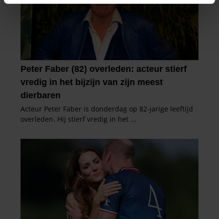
intrekken in de Cookieverklaring.
We gebruiken cookies om content en advertenties te
personaliseren, om functies voor social media te bieden
en om ons websiteverkeer te analyseren. Ook delen we
informatie over uw gebruik van onze site met onze
partners voor social media, adverteren en analyse. Deze
partners kunnen deze gegevens combineren met andere
informatie die u aan ze heeft verstrekt of die ze hebben
verzameld op basis van uw gebruik van hun services. U
gaat akkoord met onze cookies als u onze website blijft
gebruiken.