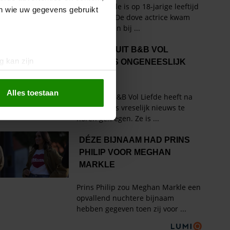
en wie uw gegevens gebruikt
g kan zijn
erprinting)
t
detailgedeelte
in. U kunt uw
Alles toestaan
 media te bieden en om ons
ze partners voor social
nformatie die u aan ze heeft
oord met onze cookies als u