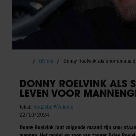
BN'ers
Donny Roelvink als snorremans 
DONNY ROELVINK ALS 
LEVEN VOOR MANNENG
Tekst:
Redactie Weekend
22/10/2024
Donny Roelvink laat volgende maand zijn snor staa
mannen. Het model en zoon van zanger Dries Roelv