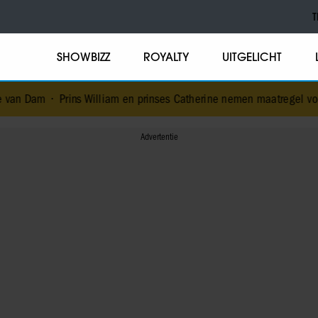
T
SHOWBIZZ
ROYALTY
UITGELICHT
s William en prinses Catherine nemen maatregel voor toekomstig li