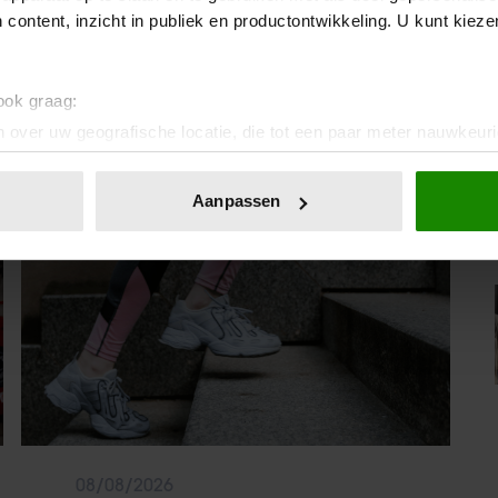
DEZE GOUDBRUINE BRUSCHETTA MET
 content, inzicht in publiek en productontwikkeling. U kunt kiez
COURGETTE EN FETA WIL JE METEEN
MAKEN
 ook graag:
 over uw geografische locatie, die tot een paar meter nauwkeuri
eren door het actief te scannen op specifieke eigenschappen (fing
Sante
onlijke gegevens worden verwerkt en stel uw voorkeuren in he
Aanpassen
jzigen of intrekken in de Cookieverklaring.
ent en advertenties te personaliseren, om functies voor social
. Ook delen we informatie over uw gebruik van onze site met on
e. Deze partners kunnen deze gegevens combineren met andere i
erzameld op basis van uw gebruik van hun services. U gaat akk
08/08/2026