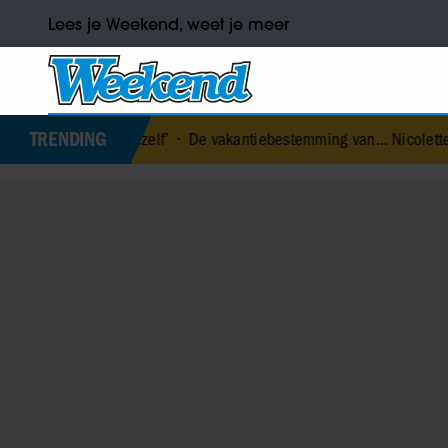
Lees je Weekend, weet je meer
TRENDING
r mezelf’
•
De vakantiebestemming van… Nicolette van Dam
•
Prin