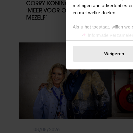
CORRY KONINGS GUL VOOR GEZIN:
metingen aan advertenties en
‘MEER VOOR OVER DAN VOOR
en met welke doelen.
MEZELF’
Als u het toestaat, willen we
Informatie verzamelen
Uw apparaat identific
Party
Lees meer over hoe uw perso
Weigeren
toestemming op elk moment wi
We gebruiken cookies om cont
websiteverkeer te analyseren
media, adverteren en analys
verstrekt of die ze hebben v
onze website blijft gebruiken.
08/08/2026