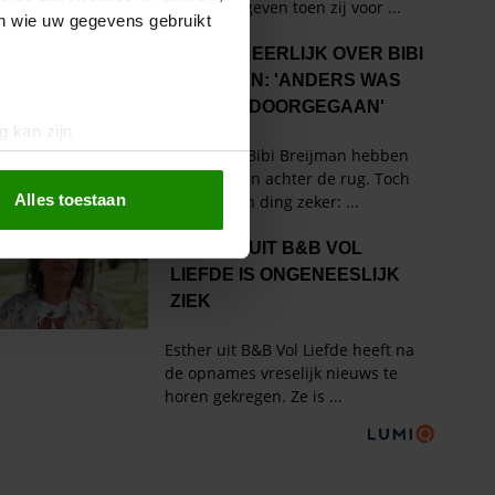
en wie uw gegevens gebruikt
g kan zijn
erprinting)
t
detailgedeelte
in. U kunt uw
Alles toestaan
 media te bieden en om ons
ze partners voor social
nformatie die u aan ze heeft
oord met onze cookies als u