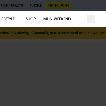
IP DE REDACTIE
PUZZELS
ABONNEREN
LIFESTYLE
SHOP
MIJN WEEKEND
ng
•
Voormalig prins Andrew werd achtervolgd door vermeende stalk