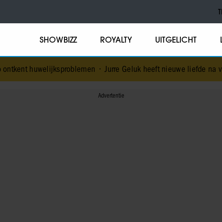
T
SHOWBIZZ
ROYALTY
UITGELICHT
jksproblemen
•
Jurre Geluk heeft nieuwe liefde na verbroken verlovi