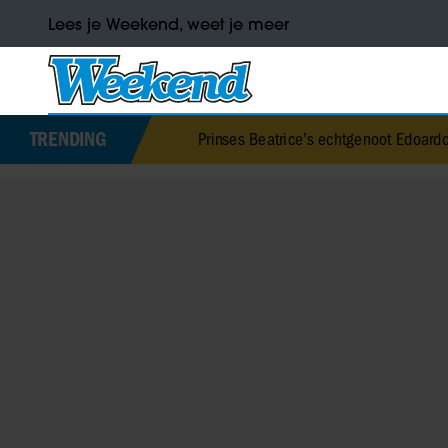
Lees je Weekend, weet je meer
TRENDING
Prinses Beatrice’s echtgenoot Edoardo ontkent huweli