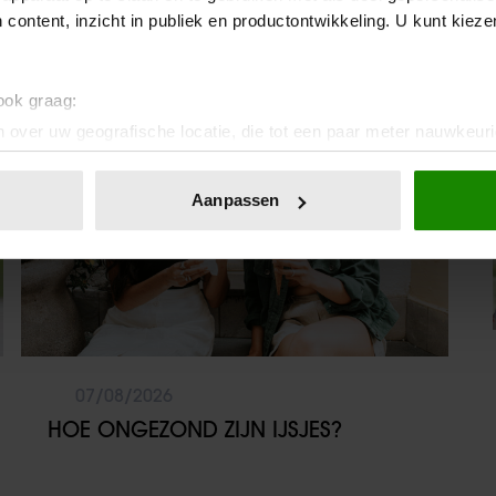
WANDELEND HOOFD’
 content, inzicht in publiek en productontwikkeling. U kunt kiez
Sante
 ook graag:
 over uw geografische locatie, die tot een paar meter nauwkeuri
eren door het actief te scannen op specifieke eigenschappen (fing
onlijke gegevens worden verwerkt en stel uw voorkeuren in he
Aanpassen
jzigen of intrekken in de Cookieverklaring.
ent en advertenties te personaliseren, om functies voor social
. Ook delen we informatie over uw gebruik van onze site met on
e. Deze partners kunnen deze gegevens combineren met andere i
erzameld op basis van uw gebruik van hun services. U gaat akk
07/08/2026
HOE ONGEZOND ZIJN IJSJES?