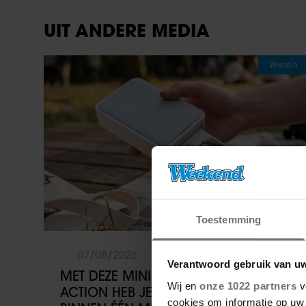
UIT ANDERE MEDIA
Vriendin
Toestemming
07/08/2026
Verantwoord gebruik van u
MET DEZE MINI FOTOPRINTER VAN
Wij en
onze 1022 partners
v
ACTION HEB JE JE FAVORIETE FOTO’S
cookies om informatie op uw 