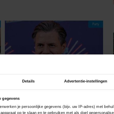
Party
Details
Advertentie-instellingen
07/08/2026
w gegevens
SIMON KEIZER BLIKT TERUG OP
erwerken je persoonlijke gegevens (bijv. uw IP-adres) met behul
DONKERE PERIODE: ‘IK WAS EEN
apparaat op te slaan en te gebruiken met als doel gepersonalise