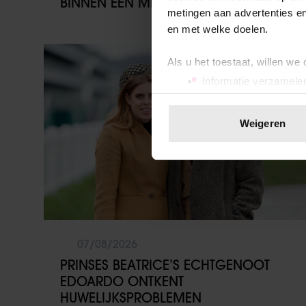
BINNEN ÉÉN MINUUT IN HANDEN
metingen aan advertenties en
en met welke doelen.
Weekend
Als u het toestaat, willen we
Informatie verzamelen
Uw apparaat identific
Lees meer over hoe uw perso
Weigeren
toestemming op elk moment wi
We gebruiken cookies om cont
websiteverkeer te analyseren
media, adverteren en analys
verstrekt of die ze hebben v
onze website blijft gebruiken.
07/08/2026
PRINSES BEATRICE’S ECHTGENOOT
EDOARDO ONTKENT
HUWELIJKSPROBLEMEN