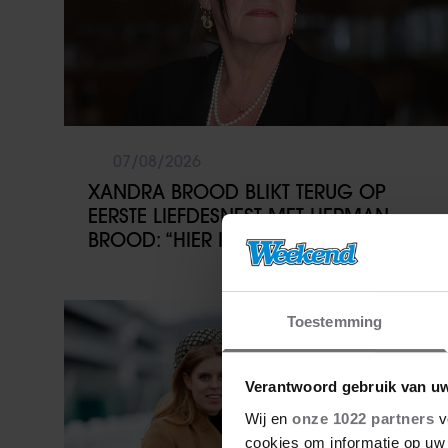
07/08/2026
XANDRA BROOD BLIKT TERUG OP
EERSTE LIEFDESNEST MET HERMAN
BROOD: “HIER IS LOLA GEBOREN”
Weekend
Toestemming
Verantwoord gebruik van u
Wij en
onze 1022 partners
v
cookies om informatie op uw 