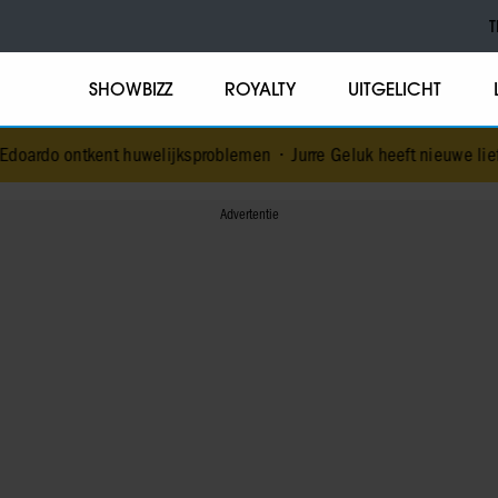
T
SHOWBIZZ
ROYALTY
UITGELICHT
t huwelijksproblemen
•
Jurre Geluk heeft nieuwe liefde na verbroken