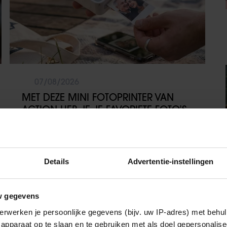
07/08/2026
MET DEZE MINI FOTOPRINTER VAN
ACTION HEB JE JE FAVORIETE FOTO’S
BINNEN ÉÉN MINUUT IN HANDEN
Sante
Details
Advertentie-instellingen
w gegevens
erwerken je persoonlijke gegevens (bijv. uw IP-adres) met behul
apparaat op te slaan en te gebruiken met als doel gepersonalise