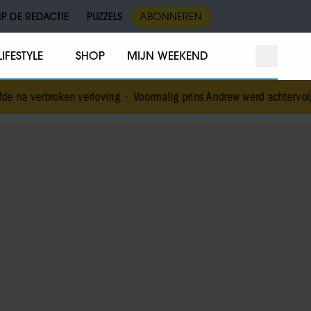
IP DE REDACTIE
PUZZELS
ABONNEREN
LIFESTYLE
SHOP
MIJN WEEKEND
 verloving
•
Voormalig prins Andrew werd achtervolgd door vermeen