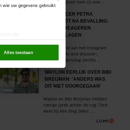
en wie uw gegevens gebruikt
g kan zijn
erprinting)
t
detailgedeelte
in. U kunt uw
Alles toestaan
 media te bieden en om ons
ze partners voor social
nformatie die u aan ze heeft
oord met onze cookies als u