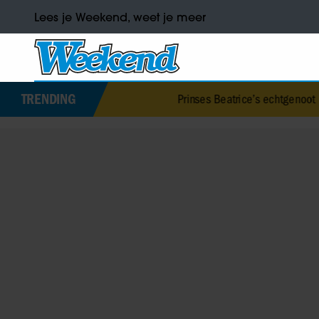
Lees je Weekend, weet je meer
TRENDING
Prinses Beatrice’s echtgenoot Edoardo ontken