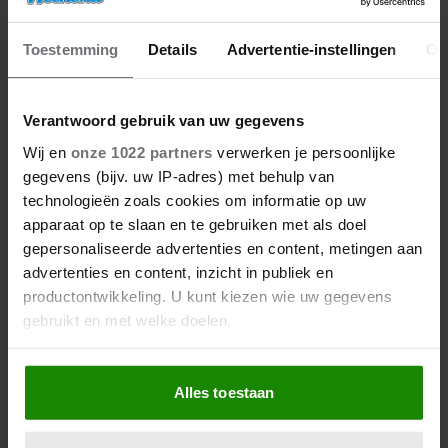
Toestemming
Details
Advertentie-instellingen
Ov
Verantwoord gebruik van uw gegevens
27/04/2026
Wij en
onze 1022 partners
verwerken je persoonlijke
ZO VIERT DE KONINKLIJKE
gegevens (bijv. uw IP-adres) met behulp van
FAMILIE KONINGSDAG DIT JAAR
technologieën zoals cookies om informatie op uw
IN FRIESLAND
apparaat op te slaan en te gebruiken met als doel
gepersonaliseerde advertenties en content, metingen aan
advertenties en content, inzicht in publiek en
productontwikkeling. U kunt kiezen wie uw gegevens
gebruikt en met welke doelen.
Als u het toestaat, willen we ook graag:
Alles toestaan
Informatie verzamelen over uw geografische
locatie, die tot een paar meter nauwkeurig kan zijn
Uw apparaat identificeren door het actief te