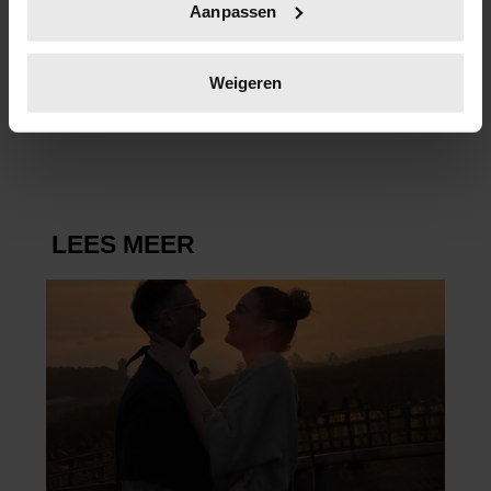
Aanpassen
scannen op specifieke eigenschappen (fingerprinting)
26/04/2026
Lees meer over hoe uw persoonlijke gegevens worden
ACCOMMODATIES IN DOKKUM
verwerkt en stel uw voorkeuren in het
detailgedeelte
in.
Weigeren
VOLGEBOEKT MET KONINGSDAG
U kunt uw toestemming op elk moment wijzigen of
intrekken in de Cookieverklaring.
We gebruiken cookies om content en advertenties te
personaliseren, om functies voor social media te bieden
en om ons websiteverkeer te analyseren. Ook delen we
informatie over uw gebruik van onze site met onze
partners voor social media, adverteren en analyse. Deze
partners kunnen deze gegevens combineren met andere
informatie die u aan ze heeft verstrekt of die ze hebben
verzameld op basis van uw gebruik van hun services. U
gaat akkoord met onze cookies als u onze website blijft
gebruiken.