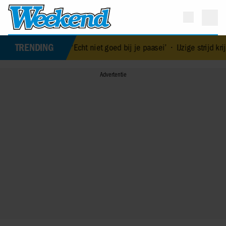
TRENDING
 ‘Echt niet goed bij je paasei’
•
IJzige strijd krijgt bizarre wendi