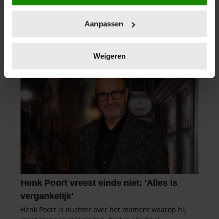
locatie, die tot een paar meter nauwkeurig kan zijn
Uw apparaat identificeren door het actief te
Aanpassen
scannen op specifieke eigenschappen (fingerprinting)
Lees meer over hoe uw persoonlijke gegevens worden
verwerkt en stel uw voorkeuren in het
detailgedeelte
in.
Weigeren
U kunt uw toestemming op elk moment wijzigen of
intrekken in de Cookieverklaring.
We gebruiken cookies om content en advertenties te
personaliseren, om functies voor social media te bieden
en om ons websiteverkeer te analyseren. Ook delen we
informatie over uw gebruik van onze site met onze
partners voor social media, adverteren en analyse. Deze
partners kunnen deze gegevens combineren met andere
informatie die u aan ze heeft verstrekt of die ze hebben
verzameld op basis van uw gebruik van hun services. U
gaat akkoord met onze cookies als u onze website blijft
gebruiken.