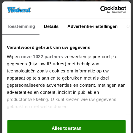
Toestemming
Details
Advertentie-instellingen
Ov
Verantwoord gebruik van uw gegevens
Wij en
onze 1022 partners
verwerken je persoonlijke
gegevens (bijv. uw IP-adres) met behulp van
technologieën zoals cookies om informatie op uw
apparaat op te slaan en te gebruiken met als doel
gepersonaliseerde advertenties en content, metingen aan
advertenties en content, inzicht in publiek en
productontwikkeling. U kunt kiezen wie uw gegevens
gebruikt en met welke doelen.
Als u het toestaat, willen we ook graag:
Alles toestaan
Informatie verzamelen over uw geografische