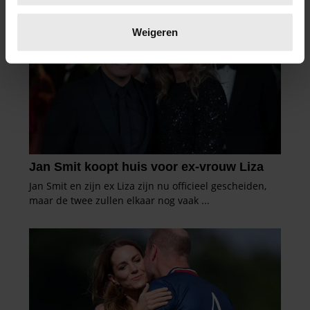
Lees meer over hoe uw persoonlijke gegevens worden
verwerkt en stel uw voorkeuren in het
detailgedeelte
in.
Weigeren
U kunt uw toestemming op elk moment wijzigen of
intrekken in de Cookieverklaring.
We gebruiken cookies om content en advertenties te
personaliseren, om functies voor social media te bieden
en om ons websiteverkeer te analyseren. Ook delen we
informatie over uw gebruik van onze site met onze
partners voor social media, adverteren en analyse. Deze
partners kunnen deze gegevens combineren met andere
informatie die u aan ze heeft verstrekt of die ze hebben
verzameld op basis van uw gebruik van hun services. U
gaat akkoord met onze cookies als u onze website blijft
gebruiken.