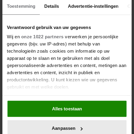
Toestemming
Details
Advertentie-instellingen
Ov
Verantwoord gebruik van uw gegevens
Wij en
onze 1022 partners
verwerken je persoonlijke
gegevens (bijv. uw IP-adres) met behulp van
technologieën zoals cookies om informatie op uw
apparaat op te slaan en te gebruiken met als doel
gepersonaliseerde advertenties en content, metingen aan
advertenties en content, inzicht in publiek en
productontwikkeling. U kunt kiezen wie uw gegevens
gebruikt en met welke doelen.
Als u het toestaat, willen we ook graag:
Alles toestaan
Informatie verzamelen over uw geografische
locatie, die tot een paar meter nauwkeurig kan zijn
Uw apparaat identificeren door het actief te
Aanpassen
scannen op specifieke eigenschappen (fingerprinting)