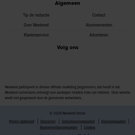
Algemeen
Tip de redactie
Contact
Over Weekend
Abonnementen
Klantenservice
Adverteren
Volg ons
Weekend participeert in diverse affiliate marketing programma’s, dat houdt in dat
Weekend commissies ontvangt voor aankopen middels links van retailers. Deze website
wordt niet gesponsord door de genoemde webwinkels.
© 2026 Weekend Online
Privacy statement
Disclaimer
Gebruikersvoorwaarden
Spelvoorwaarden
Abonnementsvoorwaarden
Cookies