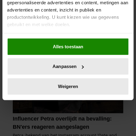
gepersonaliseerde advertenties en content, metingen aan
advertenties en content, inzicht in publiek en
productontwikkeling. U kunt kiezen wie uw gegevens
gebruikt en met welke doelen.
Als u het toestaat, willen we ook graag:
Alles toestaan
Informatie verzamelen over uw geografische
locatie, die tot een paar meter nauwkeurig kan zijn
Uw apparaat identificeren door het actief te
Aanpassen
scannen op specifieke eigenschappen (fingerprinting)
Lees meer over hoe uw persoonlijke gegevens worden
verwerkt en stel uw voorkeuren in het
detailgedeelte
in.
Weigeren
U kunt uw toestemming op elk moment wijzigen of
intrekken in de Cookieverklaring.
We gebruiken cookies om content en advertenties te
personaliseren, om functies voor social media te bieden
en om ons websiteverkeer te analyseren. Ook delen we
informatie over uw gebruik van onze site met onze