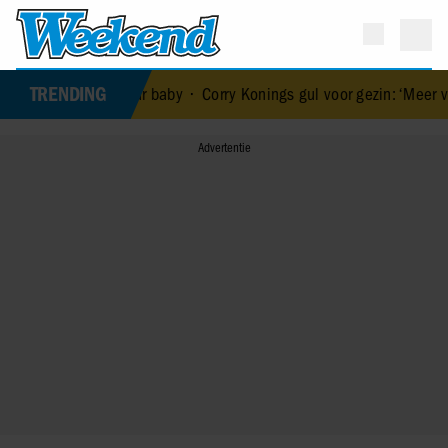
TRENDING
van haar baby
•
Corry Konings gul voor gezin: ‘Meer voor over dan vo