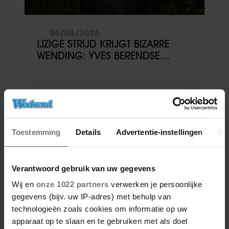
06/08/2026
IJZIGE STRIJD KRIJGT BIZARRE
WENDING: YVES BERENDSE
BELANDT TÓCH MET VALENTIJN
DRIESSEN IN HET VLIEGTUIG
Toestemming
Details
Advertentie-instellingen
Ov
Verantwoord gebruik van uw gegevens
Wij en
onze 1022 partners
verwerken je persoonlijke
gegevens (bijv. uw IP-adres) met behulp van
technologieën zoals cookies om informatie op uw
apparaat op te slaan en te gebruiken met als doel