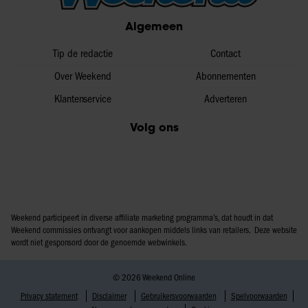
Algemeen
Tip de redactie
Contact
Over Weekend
Abonnementen
Klantenservice
Adverteren
Volg ons
Weekend participeert in diverse affiliate marketing programma’s, dat houdt in dat
Weekend commissies ontvangt voor aankopen middels links van retailers. Deze website
wordt niet gesponsord door de genoemde webwinkels.
© 2026 Weekend Online
Privacy statement
Disclaimer
Gebruikersvoorwaarden
Spelvoorwaarden