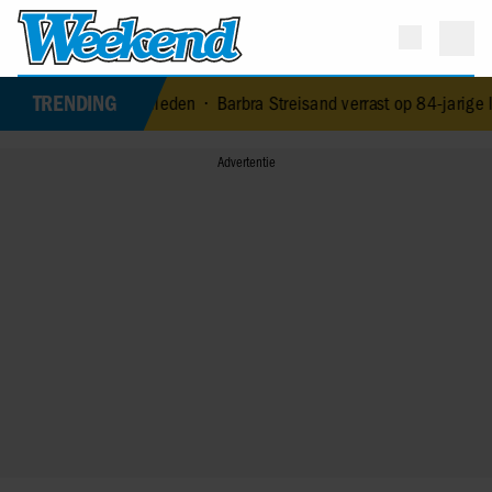
TRENDING
an (79) overleden
•
Barbra Streisand verrast op 84-jarige leeftijd 