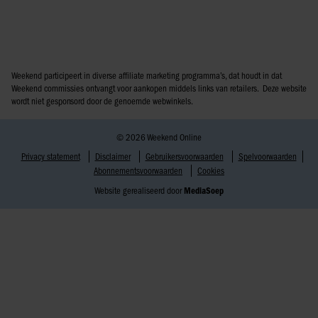
Weekend participeert in diverse affiliate marketing programma’s, dat houdt in dat
Weekend commissies ontvangt voor aankopen middels links van retailers. Deze website
wordt niet gesponsord door de genoemde webwinkels.
© 2026 Weekend Online
Privacy statement
Disclaimer
Gebruikersvoorwaarden
Spelvoorwaarden
Abonnementsvoorwaarden
Cookies
Website gerealiseerd door
MediaSoep