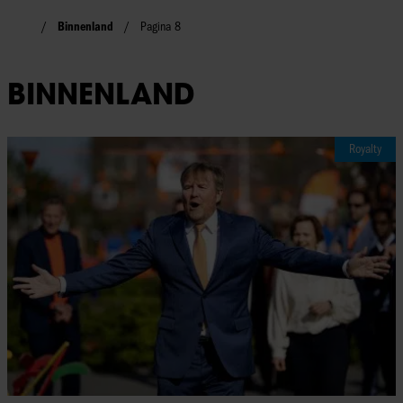
Binnenland
Pagina 8
BINNENLAND
Royalty