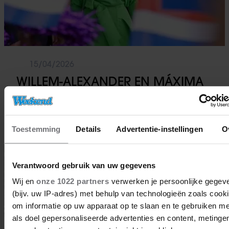
15/04/2026
WILLEM-ALEXANDER EN MÁXIMA
ZINGEN MEE OP BASISSCHOOL IN
MIAMI
Toestemming
Details
Advertentie-instellingen
O
Royalty
Verantwoord gebruik van uw gegevens
Wij en
onze 1022 partners
verwerken je persoonlijke gegev
(bijv. uw IP-adres) met behulp van technologieën zoals cook
om informatie op uw apparaat op te slaan en te gebruiken me
als doel gepersonaliseerde advertenties en content, metinge