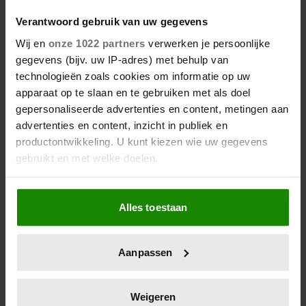
Verantwoord gebruik van uw gegevens
Wij en
onze 1022 partners
verwerken je persoonlijke
gegevens (bijv. uw IP-adres) met behulp van
technologieën zoals cookies om informatie op uw
apparaat op te slaan en te gebruiken met als doel
06/08/2026
gepersonaliseerde advertenties en content, metingen aan
BARBRA STREISAND VERRAST OP
advertenties en content, inzicht in publiek en
84-JARIGE LEEFTIJD MET EERSTE
productontwikkeling. U kunt kiezen wie uw gegevens
KINDERBOEK
gebruikt en met welke doelen.
Als u het toestaat, willen we ook graag:
Alles toestaan
Informatie verzamelen over uw geografische
locatie, die tot een paar meter nauwkeurig kan zijn
Uw apparaat identificeren door het actief te
Aanpassen
scannen op specifieke eigenschappen (fingerprinting)
Lees meer over hoe uw persoonlijke gegevens worden
verwerkt en stel uw voorkeuren in het
detailgedeelte
in.
Weigeren