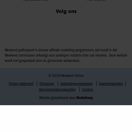
Volg ons
Weekend participeert in diverse affiliate marketing programma’s, dat houdt in dat
Weekend commissies ontvangt voor aankopen middels links van retailers. Deze website
wordt niet gesponsord door de genoemde webwinkels.
© 2026 Weekend Online
Privacy statement
Disclaimer
Gebruikersvoorwaarden
Spelvoorwaarden
Abonnementsvoorwaarden
Cookies
Website gerealiseerd door
MediaSoep