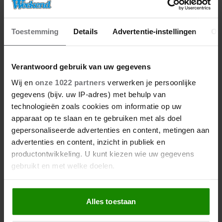
GEHAD’
Toestemming
Details
Advertentie-instellingen
Ov
Verantwoord gebruik van uw gegevens
Wij en
onze 1022 partners
verwerken je persoonlijke
gegevens (bijv. uw IP-adres) met behulp van
technologieën zoals cookies om informatie op uw
apparaat op te slaan en te gebruiken met als doel
gepersonaliseerde advertenties en content, metingen aan
08/08/2026
PRINS WILLIAM EN PRINSES
advertenties en content, inzicht in publiek en
CATHERINE NEMEN MAATREGEL
productontwikkeling. U kunt kiezen wie uw gegevens
VOOR TOEKOMSTIG
gebruikt en met welke doelen.
LIEFDESLEVEN VAN HUN
KINDEREN
Als u het toestaat, willen we ook graag:
Alles toestaan
Informatie verzamelen over uw geografische
locatie, die tot een paar meter nauwkeurig kan zijn