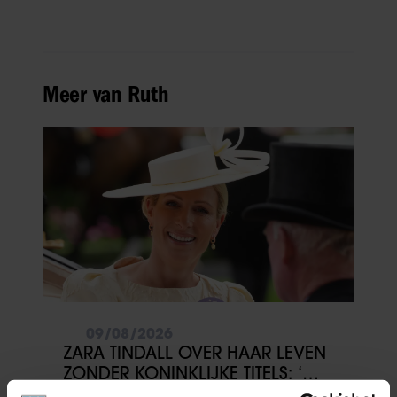
Meer van Ruth
09/08/2026
ZARA TINDALL OVER HAAR LEVEN
ZONDER KONINKLIJKE TITELS: ‘WE
HEBBEN ENORM VEEL GELUK