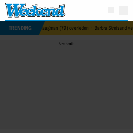
TRENDING
ngeres Jerney Kaagman (79) overleden
•
Barbra Streisand verrast op