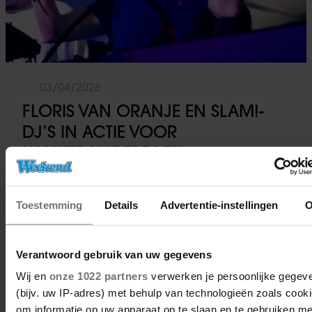
03/04/2026
FLORIS VAN ORANJE EN SLAM!-
DJ’S IN ACTIE VOOR
KANKERONDERZOEK
Toestemming
Details
Advertentie-instellingen
O
Royalty
Verantwoord gebruik van uw gegevens
Wij en
onze 1022 partners
verwerken je persoonlijke gegev
(bijv. uw IP-adres) met behulp van technologieën zoals cook
om informatie op uw apparaat op te slaan en te gebruiken me