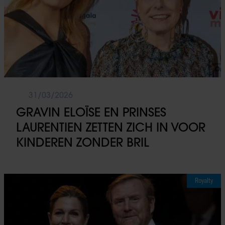
adverteren en analyse. Deze partners kunnen deze gegeven
combineren met andere informatie die u aan ze heeft verstrek
die ze hebben verzameld op basis van uw gebruik van hun
services. U gaat akkoord met onze cookies als u onze websi
blijft gebruiken.
31/03/2026
GRAVIN ELOÏSE EN PRINSES
LAURENTIEN ZETTEN ZICH IN VOOR
KINDEREN ZONDER BRIL
Royalty