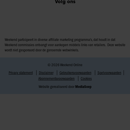
Volg ons
Weekend participeert in diverse affiliate marketing programma’s, dat houdt in dat
Weekend commissies ontvangt voor aankopen middels links van retailers. Deze website
wordt niet gesponsord door de genoemde webwinkels.
© 2026 Weekend Online
Privacy statement
Disclaimer
Gebruikersvoorwaarden
Spelvoorwaarden
Abonnementsvoorwaarden
Cookies
Website gerealiseerd door
MediaSoep