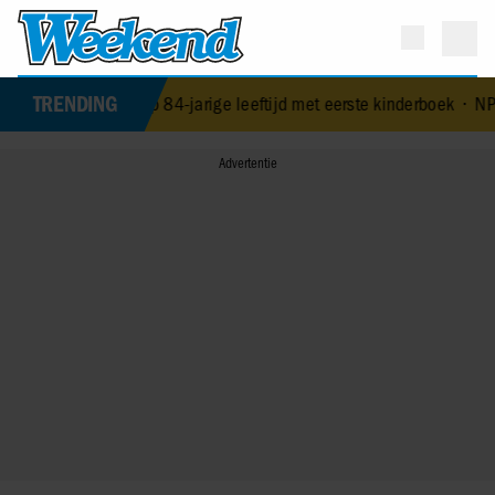
TRENDING
rast op 84-jarige leeftijd met eerste kinderboek
•
NPO-manager Menn