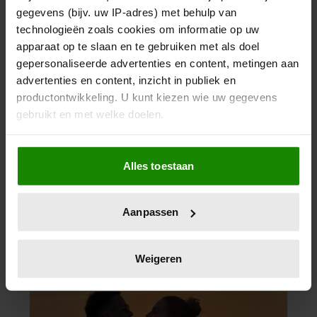
gegevens (bijv. uw IP-adres) met behulp van
technologieën zoals cookies om informatie op uw
apparaat op te slaan en te gebruiken met als doel
gepersonaliseerde advertenties en content, metingen aan
advertenties en content, inzicht in publiek en
productontwikkeling. U kunt kiezen wie uw gegevens
gebruikt en met welke doelen.
05/08/2026
Als u het toestaat, willen we ook graag:
MARCO BORSATO TREEDT NIET
Alles toestaan
Informatie verzamelen over uw geografische
OP TIJDENS VRIENDEN VAN
locatie, die tot een paar meter nauwkeurig kan zijn
AMSTEL LIVE: ‘DAAR WIL IK HET
Uw apparaat identificeren door het actief te
BIJ LATEN’
Aanpassen
scannen op specifieke eigenschappen (fingerprinting)
Lees meer over hoe uw persoonlijke gegevens worden
verwerkt en stel uw voorkeuren in het
detailgedeelte
in.
Weigeren
U kunt uw toestemming op elk moment wijzigen of
intrekken in de Cookieverklaring.