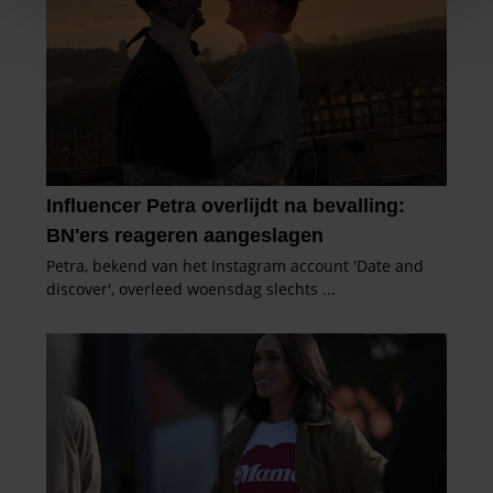
We gebruiken cookies om content en advertenties te
personaliseren, om functies voor social media te bieden
en om ons websiteverkeer te analyseren. Ook delen we
informatie over uw gebruik van onze site met onze
partners voor social media, adverteren en analyse. Deze
partners kunnen deze gegevens combineren met andere
informatie die u aan ze heeft verstrekt of die ze hebben
verzameld op basis van uw gebruik van hun services. U
gaat akkoord met onze cookies als u onze website blijft
gebruiken.