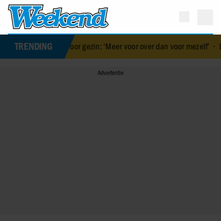
TRENDING
 gul voor gezin: ‘Meer voor over dan voor mezelf’
•
De vakantiebes