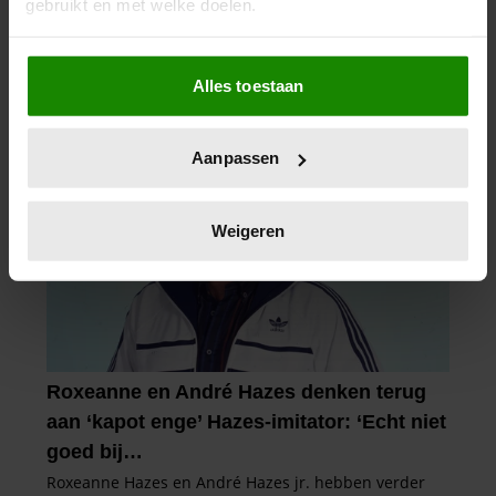
gebruikt en met welke doelen.
Als u het toestaat, willen we ook graag:
Alles toestaan
Informatie verzamelen over uw geografische
locatie, die tot een paar meter nauwkeurig kan zijn
Uw apparaat identificeren door het actief te
Aanpassen
scannen op specifieke eigenschappen (fingerprinting)
Lees meer over hoe uw persoonlijke gegevens worden
verwerkt en stel uw voorkeuren in het
detailgedeelte
in.
Weigeren
U kunt uw toestemming op elk moment wijzigen of
intrekken in de Cookieverklaring.
We gebruiken cookies om content en advertenties te
personaliseren, om functies voor social media te bieden
en om ons websiteverkeer te analyseren. Ook delen we
informatie over uw gebruik van onze site met onze
partners voor social media, adverteren en analyse. Deze
partners kunnen deze gegevens combineren met andere
informatie die u aan ze heeft verstrekt of die ze hebben