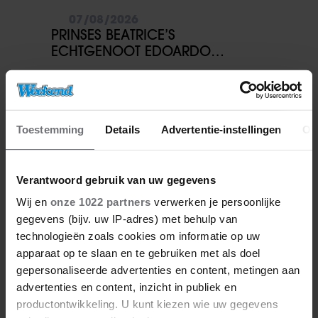
07/08/2026
PRINSES BEATRICE’S
ECHTGENOOT EDOARDO
ONTKENT HUWELIJKSPROBLEMEN
Toestemming
Details
Advertentie-instellingen
Ov
Verantwoord gebruik van uw gegevens
Wij en
onze 1022 partners
verwerken je persoonlijke
gegevens (bijv. uw IP-adres) met behulp van
technologieën zoals cookies om informatie op uw
apparaat op te slaan en te gebruiken met als doel
07/08/2026
gepersonaliseerde advertenties en content, metingen aan
JURRE GELUK HEEFT NIEUWE
advertenties en content, inzicht in publiek en
LIEFDE NA VERBROKEN
productontwikkeling. U kunt kiezen wie uw gegevens
VERLOVING