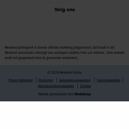
Volg ons
Weekend participeert in diverse affiliate marketing programma’s, dat houdt in dat
Weekend commissies ontvangt voor aankopen middels links van retailers. Deze website
wordt niet gesponsord door de genoemde webwinkels.
© 2026 Weekend Online
Privacy statement
Disclaimer
Gebruikersvoorwaarden
Spelvoorwaarden
Abonnementsvoorwaarden
Cookies
Website gerealiseerd door
MediaSoep