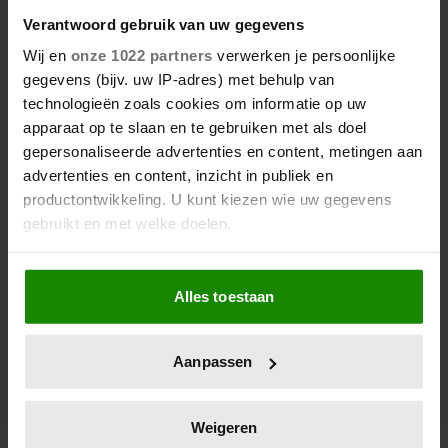
Verantwoord gebruik van uw gegevens
27/04/2026
ZO VIERT DE KONINKLIJKE
Wij en
onze 1022 partners
verwerken je persoonlijke
FAMILIE KONINGSDAG DIT JAAR
gegevens (bijv. uw IP-adres) met behulp van
IN FRIESLAND
technologieën zoals cookies om informatie op uw
apparaat op te slaan en te gebruiken met als doel
gepersonaliseerde advertenties en content, metingen aan
advertenties en content, inzicht in publiek en
productontwikkeling. U kunt kiezen wie uw gegevens
gebruikt en met welke doelen.
Als u het toestaat, willen we ook graag:
Alles toestaan
Informatie verzamelen over uw geografische
locatie, die tot een paar meter nauwkeurig kan zijn
Uw apparaat identificeren door het actief te
Aanpassen
scannen op specifieke eigenschappen (fingerprinting)
26/04/2026
ACCOMMODATIES IN DOKKUM
Lees meer over hoe uw persoonlijke gegevens worden
VOLGEBOEKT MET KONINGSDAG
verwerkt en stel uw voorkeuren in het
detailgedeelte
in.
Weigeren
U kunt uw toestemming op elk moment wijzigen of