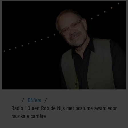
BN'ers
Radio 10 eert Rob de Nijs met postume award voor
muzikale carrière