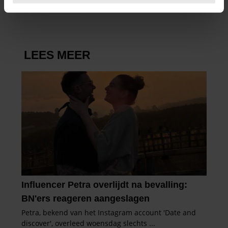
intrekken in de Cookieverklaring.
We gebruiken cookies om content en advertenties te
personaliseren, om functies voor social media te bieden
en om ons websiteverkeer te analyseren. Ook delen we
informatie over uw gebruik van onze site met onze
partners voor social media, adverteren en analyse. Deze
partners kunnen deze gegevens combineren met andere
informatie die u aan ze heeft verstrekt of die ze hebben
verzameld op basis van uw gebruik van hun services. U
gaat akkoord met onze cookies als u onze website blijft
gebruiken.