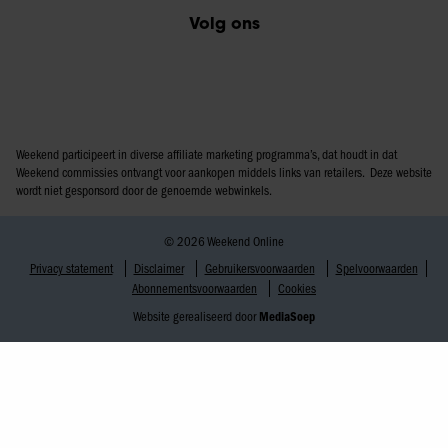
Volg ons
Weekend participeert in diverse affiliate marketing programma’s, dat houdt in dat
Weekend commissies ontvangt voor aankopen middels links van retailers. Deze website
wordt niet gesponsord door de genoemde webwinkels.
© 2026 Weekend Online
Privacy statement
Disclaimer
Gebruikersvoorwaarden
Spelvoorwaarden
Abonnementsvoorwaarden
Cookies
Website gerealiseerd door
MediaSoep