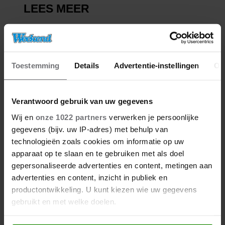
Toestemming
Details
Advertentie-instellingen
Ov
Verantwoord gebruik van uw gegevens
Wij en
onze 1022 partners
verwerken je persoonlijke
gegevens (bijv. uw IP-adres) met behulp van
technologieën zoals cookies om informatie op uw
apparaat op te slaan en te gebruiken met als doel
gepersonaliseerde advertenties en content, metingen aan
advertenties en content, inzicht in publiek en
productontwikkeling. U kunt kiezen wie uw gegevens
gebruikt en met welke doelen.