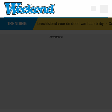
TRENDING
royal die terechtstond voor de dood van haar baby
•
Corry Konings g