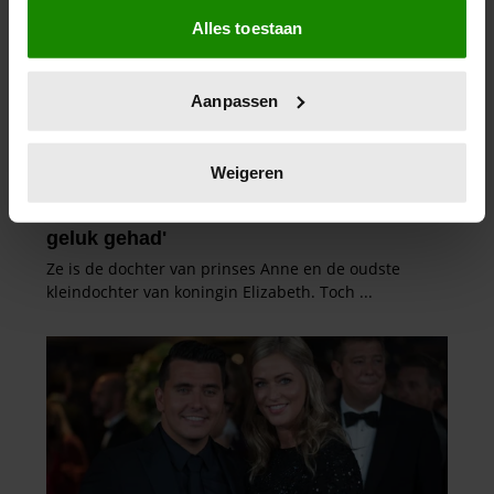
Als u het toestaat, willen we ook graag:
Alles toestaan
Informatie verzamelen over uw geografische
locatie, die tot een paar meter nauwkeurig kan zijn
Uw apparaat identificeren door het actief te
Aanpassen
scannen op specifieke eigenschappen (fingerprinting)
Lees meer over hoe uw persoonlijke gegevens worden
verwerkt en stel uw voorkeuren in het
detailgedeelte
in.
Weigeren
U kunt uw toestemming op elk moment wijzigen of
intrekken in de Cookieverklaring.
We gebruiken cookies om content en advertenties te
personaliseren, om functies voor social media te bieden
en om ons websiteverkeer te analyseren. Ook delen we
informatie over uw gebruik van onze site met onze
partners voor social media, adverteren en analyse. Deze
partners kunnen deze gegevens combineren met andere
informatie die u aan ze heeft verstrekt of die ze hebben
verzameld op basis van uw gebruik van hun services. U
gaat akkoord met onze cookies als u onze website blijft