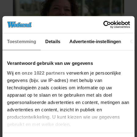
Toestemming
Details
Advertentie-instellingen
Ov
Verantwoord gebruik van uw gegevens
Wij en
onze 1022 partners
verwerken je persoonlijke
gegevens (bijv. uw IP-adres) met behulp van
technologieën zoals cookies om informatie op uw
apparaat op te slaan en te gebruiken met als doel
gepersonaliseerde advertenties en content, metingen aan
advertenties en content, inzicht in publiek en
productontwikkeling. U kunt kiezen wie uw gegevens
gebruikt en met welke doelen.