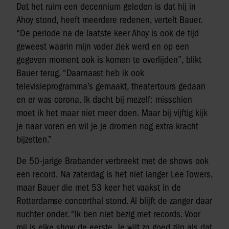
Dat het ruim een decennium geleden is dat hij in
Ahoy stond, heeft meerdere redenen, vertelt Bauer.
“De periode na de laatste keer Ahoy is ook de tijd
geweest waarin mijn vader ziek werd en op een
gegeven moment ook is komen te overlijden”, blikt
Bauer terug. “Daarnaast heb ik ook
televisieprogramma’s gemaakt, theatertours gedaan
en er was corona. Ik dacht bij mezelf: misschien
moet ik het maar niet meer doen. Maar bij vijftig kijk
je naar voren en wil je je dromen nog extra kracht
bijzetten.”
De 50-jarige Brabander verbreekt met de shows ook
een record. Na zaterdag is het niet langer Lee Towers,
maar Bauer die met 53 keer het vaakst in de
Rotterdamse concerthal stond. Al blijft de zanger daar
nuchter onder. “Ik ben niet bezig met records. Voor
mij is elke show de eerste. Je wilt zo goed zijn als dat