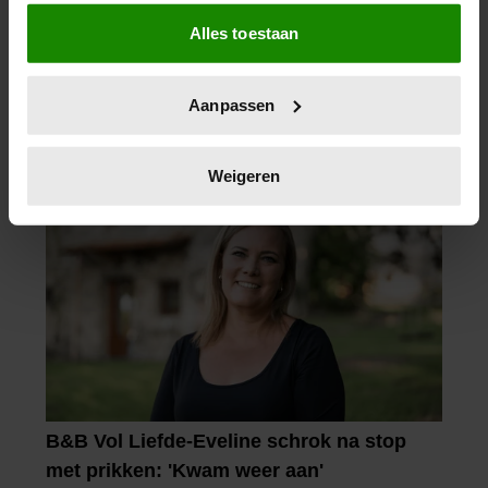
Als u het toestaat, willen we ook graag:
Alles toestaan
Informatie verzamelen over uw geografische
locatie, die tot een paar meter nauwkeurig kan zijn
Uw apparaat identificeren door het actief te
Aanpassen
scannen op specifieke eigenschappen (fingerprinting)
Lees meer over hoe uw persoonlijke gegevens worden
verwerkt en stel uw voorkeuren in het
detailgedeelte
in.
Weigeren
U kunt uw toestemming op elk moment wijzigen of
intrekken in de Cookieverklaring.
We gebruiken cookies om content en advertenties te
personaliseren, om functies voor social media te bieden
en om ons websiteverkeer te analyseren. Ook delen we
informatie over uw gebruik van onze site met onze
partners voor social media, adverteren en analyse. Deze
partners kunnen deze gegevens combineren met andere
informatie die u aan ze heeft verstrekt of die ze hebben
verzameld op basis van uw gebruik van hun services. U
gaat akkoord met onze cookies als u onze website blijft