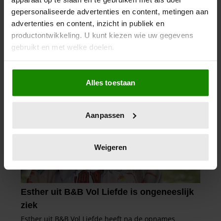
gepersonaliseerde advertenties en content, metingen aan
advertenties en content, inzicht in publiek en
productontwikkeling. U kunt kiezen wie uw gegevens
gebruikt en met welke doelen.
Als u het toestaat, willen we ook graag:
Alles toestaan
Informatie verzamelen over uw geografische
locatie, die tot een paar meter nauwkeurig kan zijn
Uw apparaat identificeren door het actief te
Aanpassen
scannen op specifieke eigenschappen (fingerprinting)
Lees meer over hoe uw persoonlijke gegevens worden
verwerkt en stel uw voorkeuren in het
detailgedeelte
in.
Weigeren
U kunt uw toestemming op elk moment wijzigen of
intrekken in de Cookieverklaring.
We gebruiken cookies om content en advertenties te
personaliseren, om functies voor social media te bieden
en om ons websiteverkeer te analyseren. Ook delen we