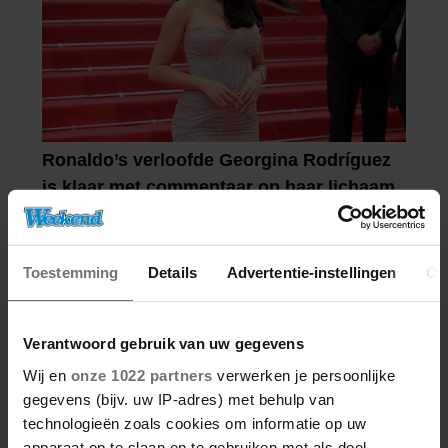
Toestemming
Details
Advertentie-instellingen
Ov
Verantwoord gebruik van uw gegevens
Wij en
onze 1022 partners
verwerken je persoonlijke
gegevens (bijv. uw IP-adres) met behulp van
technologieën zoals cookies om informatie op uw
apparaat op te slaan en te gebruiken met als doel