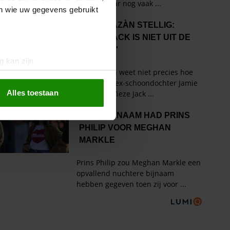
en wie uw gegevens gebruikt
g kan zijn
erprinting)
t
detailgedeelte
in. U kunt uw
Alles toestaan
 media te bieden en om ons
ze partners voor social
nformatie die u aan ze heeft
oord met onze cookies als u