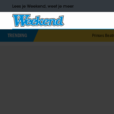
Lees je Weekend, weet je meer
TRENDING
Prinses Beatrice’s echtgenoot