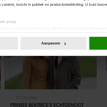
XANDRA BROOD BLIKT TERUG OP
 content, inzicht in publiek en productontwikkeling. U kunt kiez
EERSTE LIEFDESNEST MET HERMAN
BROOD: “HIER IS LOLA GEBOREN”
 ook graag:
 over uw geografische locatie, die tot een paar meter nauwkeuri
Weekend
eren door het actief te scannen op specifieke eigenschappen (fing
onlijke gegevens worden verwerkt en stel uw voorkeuren in he
Aanpassen
jzigen of intrekken in de Cookieverklaring.
ent en advertenties te personaliseren, om functies voor social
. Ook delen we informatie over uw gebruik van onze site met on
e. Deze partners kunnen deze gegevens combineren met andere i
erzameld op basis van uw gebruik van hun services. U gaat akk
07/08/2026
PRINSES BEATRICE’S ECHTGENOOT