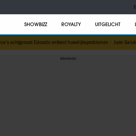
T
SHOWBIZZ
ROYALTY
UITGELICHT
 Edoardo ontkent huwelijksproblemen
•
Jurre Geluk heeft nieuwe lie