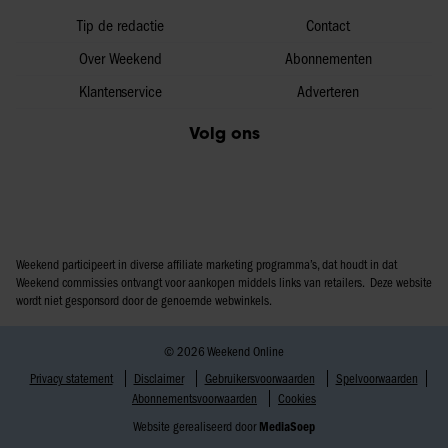
Tip de redactie
Contact
Over Weekend
Abonnementen
Klantenservice
Adverteren
Volg ons
Weekend participeert in diverse affiliate marketing programma’s, dat houdt in dat
Weekend commissies ontvangt voor aankopen middels links van retailers. Deze website
wordt niet gesponsord door de genoemde webwinkels.
© 2026 Weekend Online
Privacy statement
Disclaimer
Gebruikersvoorwaarden
Spelvoorwaarden
Abonnementsvoorwaarden
Cookies
Website gerealiseerd door
MediaSoep