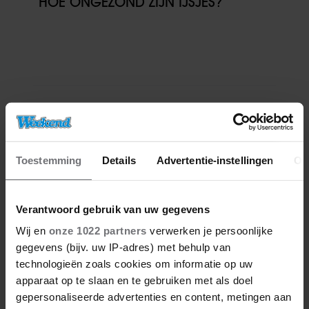
HOE ONGEZOND ZIJN IJSJES?
Denise Delgado
Denise is een creatieve freelance journalist
sinds 2015. Ze heeft European Studies
Toestemming
Details
Advertentie-instellingen
Ov
gestudeerd aan de Haagse Hogeschool en
Journalistiek aan KU Leuven campus Brussel.
Verantwoord gebruik van uw gegevens
Denise is bedreven in het creëren van content
Wij en
onze 1022 partners
verwerken je persoonlijke
en is een enthousiast, nieuwsgierig en vriendelijk
gegevens (bijv. uw IP-adres) met behulp van
persoon met een enorme wanderlust. Naast haar
technologieën zoals cookies om informatie op uw
passie voor reizen, is ze gek op vechtsport,
apparaat op te slaan en te gebruiken met als doel
muziek, witte wijn en fietsen in de natuur.
gepersonaliseerde advertenties en content, metingen aan