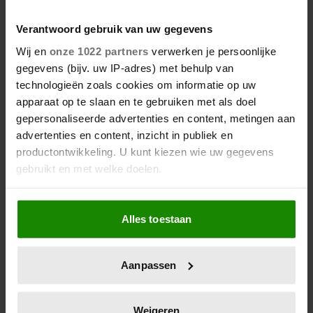
Verantwoord gebruik van uw gegevens
Wij en
onze 1022 partners
verwerken je persoonlijke
gegevens (bijv. uw IP-adres) met behulp van
technologieën zoals cookies om informatie op uw
apparaat op te slaan en te gebruiken met als doel
gepersonaliseerde advertenties en content, metingen aan
advertenties en content, inzicht in publiek en
productontwikkeling. U kunt kiezen wie uw gegevens
gebruikt en met welke doelen.
Als u het toestaat, willen we ook graag:
Alles toestaan
Informatie verzamelen over uw geografische
locatie, die tot een paar meter nauwkeurig kan zijn
Uw apparaat identificeren door het actief te
Aanpassen
scannen op specifieke eigenschappen (fingerprinting)
Lees meer over hoe uw persoonlijke gegevens worden
verwerkt en stel uw voorkeuren in het
detailgedeelte
in.
Weigeren