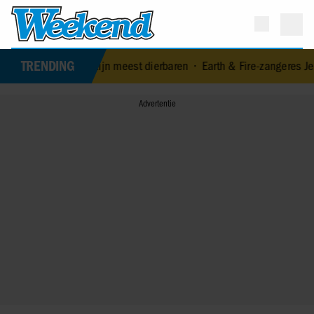
TRENDING
zijn van zijn meest dierbaren
•
Earth & Fire-zangeres Jerney Kaagma