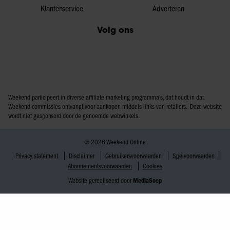
Klantenservice
Adverteren
Volg ons
Weekend participeert in diverse affiliate marketing programma’s, dat houdt in dat
Weekend commissies ontvangt voor aankopen middels links van retailers. Deze website
wordt niet gesponsord door de genoemde webwinkels.
© 2026 Weekend Online
Privacy statement
Disclaimer
Gebruikersvoorwaarden
Spelvoorwaarden
Abonnementsvoorwaarden
Cookies
Website gerealiseerd door
MediaSoep