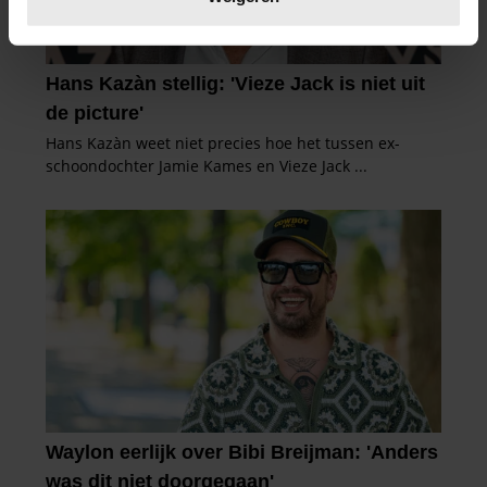
U kunt uw toestemming op elk moment wijzigen of
intrekken in de Cookieverklaring.
We gebruiken cookies om content en advertenties te
personaliseren, om functies voor social media te bieden
en om ons websiteverkeer te analyseren. Ook delen we
informatie over uw gebruik van onze site met onze
partners voor social media, adverteren en analyse. Deze
partners kunnen deze gegevens combineren met andere
informatie die u aan ze heeft verstrekt of die ze hebben
verzameld op basis van uw gebruik van hun services. U
gaat akkoord met onze cookies als u onze website blijft
gebruiken.