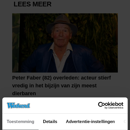
Toestemming
Details
Advertentie-instellingen
Ov