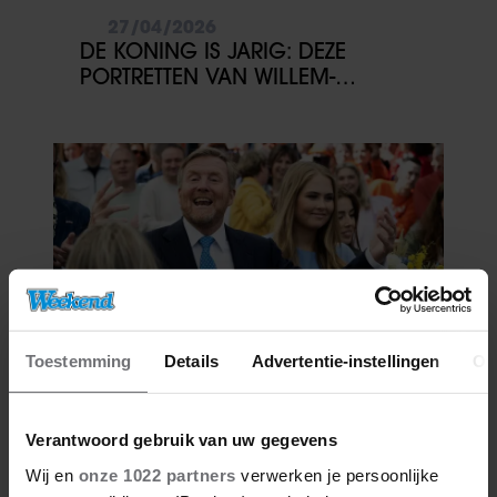
27/04/2026
DE KONING IS JARIG: DEZE
PORTRETTEN VAN WILLEM-
ALEXANDER WIL JE NIET MISSEN
Toestemming
Details
Advertentie-instellingen
Ov
27/04/2026
ZO VIERT DE KONINKLIJKE
Verantwoord gebruik van uw gegevens
FAMILIE KONINGSDAG DIT JAAR
IN FRIESLAND
Wij en
onze 1022 partners
verwerken je persoonlijke