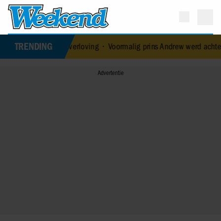
TRENDING
roken verloving
•
Voormalig prins Andrew werd achtervolgd door ve