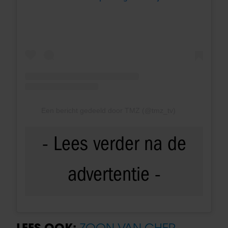
Een bericht gedeeld door TMZ (@tmz_tv)
LEES OOK:
ZOON VAN CHER