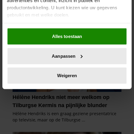
advertenties en content, inzicht in publiek en
productontwikkeling. U kunt kiezen wie uw gegevens
gebruikt en met welke doelen.
Als u het toestaat, willen we ook graag:
Alles toestaan
Informatie verzamelen over uw geografische
locatie, die tot een paar meter nauwkeurig kan zijn
Uw apparaat identificeren door het actief te
Aanpassen
scannen op specifieke eigenschappen (fingerprinting)
Lees meer over hoe uw persoonlijke gegevens worden
verwerkt en stel uw voorkeuren in het
detailgedeelte
in.
Weigeren
U kunt uw toestemming op elk moment wijzigen of
intrekken in de Cookieverklaring.
We gebruiken cookies om content en advertenties te
personaliseren, om functies voor social media te bieden
en om ons websiteverkeer te analyseren. Ook delen we
informatie over uw gebruik van onze site met onze
partners voor social media, adverteren en analyse. Deze