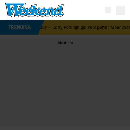
TRENDING
van haar baby
•
Corry Konings gul voor gezin: ‘Meer voor over dan vo