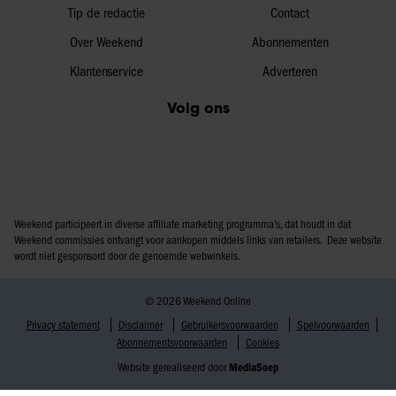
Tip de redactie
Contact
Over Weekend
Abonnementen
Klantenservice
Adverteren
Volg ons
Weekend participeert in diverse affiliate marketing programma’s, dat houdt in dat
Weekend commissies ontvangt voor aankopen middels links van retailers. Deze website
wordt niet gesponsord door de genoemde webwinkels.
© 2026 Weekend Online
Privacy statement
Disclaimer
Gebruikersvoorwaarden
Spelvoorwaarden
Abonnementsvoorwaarden
Cookies
Website gerealiseerd door
MediaSoep