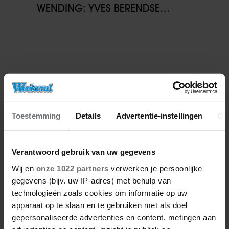
WENDING: YVES BERENDSE
BELANDT TÓCH MET VALENTIJN
DRIESSEN IN HET VLIEGTUIG
Toestemming
Details
Advertentie-instellingen
Ov
Verantwoord gebruik van uw gegevens
Wij en
onze 1022 partners
verwerken je persoonlijke
gegevens (bijv. uw IP-adres) met behulp van
technologieën zoals cookies om informatie op uw
apparaat op te slaan en te gebruiken met als doel
gepersonaliseerde advertenties en content, metingen aan