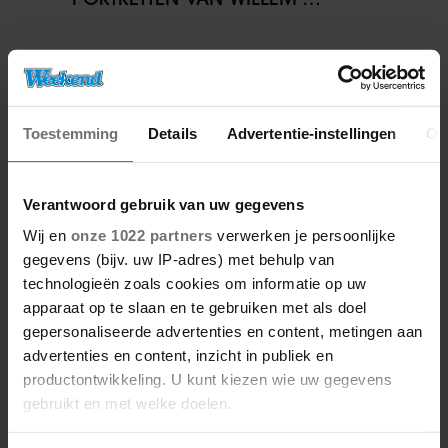
ALEXANDER WIL JE NIET MISSEN
Toestemming
Details
Advertentie-instellingen
Ov
Verantwoord gebruik van uw gegevens
Wij en
onze 1022 partners
verwerken je persoonlijke
gegevens (bijv. uw IP-adres) met behulp van
technologieën zoals cookies om informatie op uw
27/04/2026
apparaat op te slaan en te gebruiken met als doel
ZO VIERT DE KONINKLIJKE
gepersonaliseerde advertenties en content, metingen aan
FAMILIE KONINGSDAG DIT JAAR
advertenties en content, inzicht in publiek en
IN FRIESLAND
productontwikkeling. U kunt kiezen wie uw gegevens
gebruikt en met welke doelen.