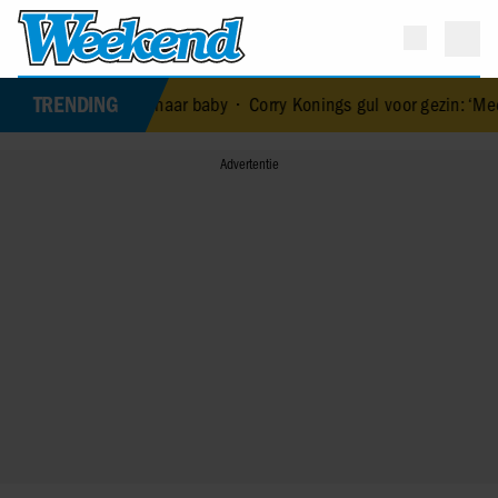
TRENDING
d van haar baby
•
Corry Konings gul voor gezin: ‘Meer voor over dan 