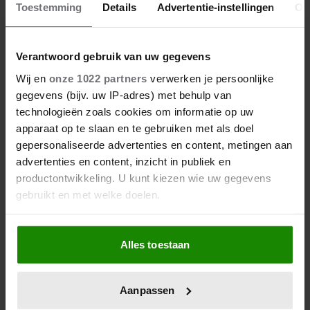
Toestemming
Details
Advertentie-instellingen
Ov
Verantwoord gebruik van uw gegevens
Wij en
onze 1022 partners
verwerken je persoonlijke
gegevens (bijv. uw IP-adres) met behulp van
technologieën zoals cookies om informatie op uw
apparaat op te slaan en te gebruiken met als doel
gepersonaliseerde advertenties en content, metingen aan
27/04/2026
advertenties en content, inzicht in publiek en
ZO VIERT DE KONINKLIJKE
productontwikkeling. U kunt kiezen wie uw gegevens
FAMILIE KONINGSDAG DIT JAAR
gebruikt en met welke doelen.
IN FRIESLAND
Als u het toestaat, willen we ook graag:
Alles toestaan
Informatie verzamelen over uw geografische
locatie, die tot een paar meter nauwkeurig kan zijn
Uw apparaat identificeren door het actief te
Aanpassen
scannen op specifieke eigenschappen (fingerprinting)