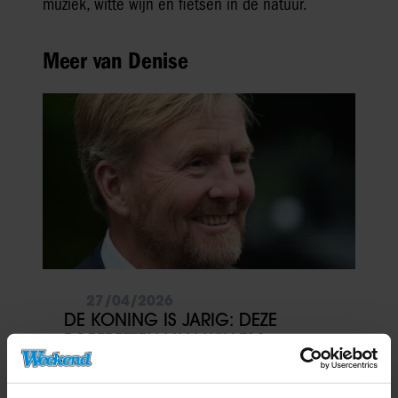
muziek, witte wijn en fietsen in de natuur.
Meer van Denise
27/04/2026
DE KONING IS JARIG: DEZE
PORTRETTEN VAN WILLEM-
ALEXANDER WIL JE NIET MISSEN