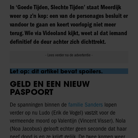
In ‘Goede Tijden, Slechte Tijden’ staat Meerdijk
weer op z’n kop: een van de personages besluit er
vandoor te gaan en keert voorlopig niet meer
terug. Wie via Videoland kijkt, weet al dat iemand
definitief de deur achter zich dichttrekt.
Let op: dit artikel bevat spoilers.
GELD EN EEN NIEUW
PASPOORT
De spanningen binnen de
familie Sanders
lopen
verder op nu Ludo (Erik de Vogel) vastzit voor de
vermeende moord op Valentijn (Vincent Visser). Nola
(Noa Jacobus) gelooft echter geen seconde dat haar
neef dood is en ze krijgt gelijk. De twee komen weer