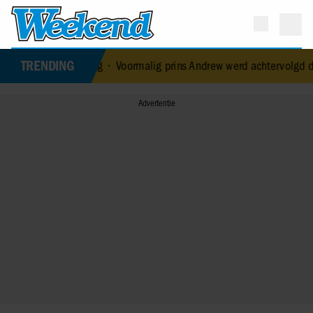
TRENDING
erloving
•
Voormalig prins Andrew werd achtervolgd door vermeende