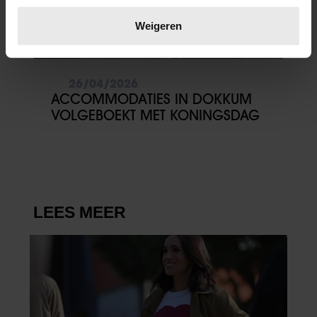
Lees meer over hoe uw persoonlijke gegevens worden
verwerkt en stel uw voorkeuren in het
detailgedeelte
in.
Weigeren
U kunt uw toestemming op elk moment wijzigen of
intrekken in de Cookieverklaring.
26/04/2026
We gebruiken cookies om content en advertenties te
ACCOMMODATIES IN DOKKUM
personaliseren, om functies voor social media te bieden
VOLGEBOEKT MET KONINGSDAG
en om ons websiteverkeer te analyseren. Ook delen we
informatie over uw gebruik van onze site met onze
partners voor social media, adverteren en analyse. Deze
partners kunnen deze gegevens combineren met andere
informatie die u aan ze heeft verstrekt of die ze hebben
verzameld op basis van uw gebruik van hun services. U
gaat akkoord met onze cookies als u onze website blijft
gebruiken.