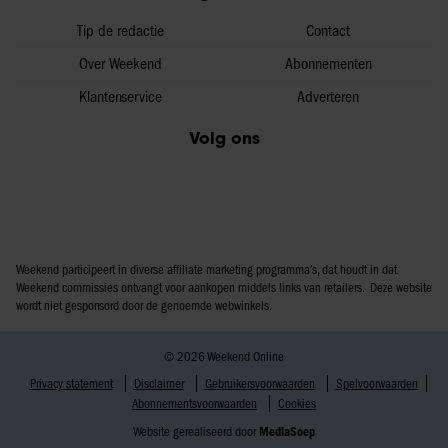
Tip de redactie
Contact
Over Weekend
Abonnementen
Klantenservice
Adverteren
Volg ons
Weekend participeert in diverse affiliate marketing programma’s, dat houdt in dat
Weekend commissies ontvangt voor aankopen middels links van retailers. Deze website
wordt niet gesponsord door de genoemde webwinkels.
© 2026 Weekend Online
Privacy statement
Disclaimer
Gebruikersvoorwaarden
Spelvoorwaarden
Abonnementsvoorwaarden
Cookies
Website gerealiseerd door
MediaSoep