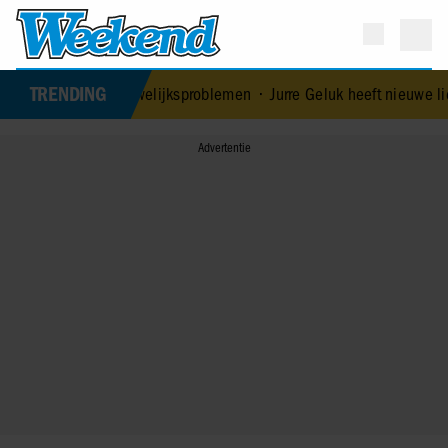
TRENDING
do ontkent huwelijksproblemen
•
Jurre Geluk heeft nieuwe liefde na 