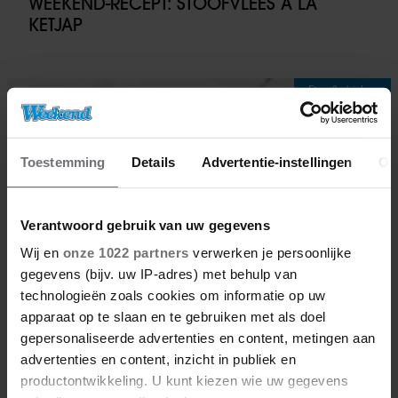
WEEKEND-RECEPT: STOOFVLEES À LA
KETJAP
Eten & drinken
Toestemming
Details
Advertentie-instellingen
Ov
Verantwoord gebruik van uw gegevens
Wij en
onze 1022 partners
verwerken je persoonlijke
gegevens (bijv. uw IP-adres) met behulp van
technologieën zoals cookies om informatie op uw
apparaat op te slaan en te gebruiken met als doel
gepersonaliseerde advertenties en content, metingen aan
advertenties en content, inzicht in publiek en
21/02/2026
productontwikkeling. U kunt kiezen wie uw gegevens
WEEKEND-RECEPT: CHOCOLADEDADELS