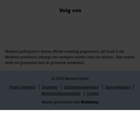
Volg ons
Weekend participeert in diverse affiliate marketing programma’s, dat houdt in dat
Weekend commissies ontvangt voor aankopen middels links van retailers. Deze website
wordt niet gesponsord door de genoemde webwinkels.
© 2026 Weekend Online
Privacy statement
Disclaimer
Gebruikersvoorwaarden
Spelvoorwaarden
Abonnementsvoorwaarden
Cookies
Website gerealiseerd door
MediaSoep