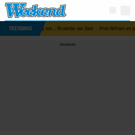
TRENDING
tiebestemming van… Nicolette van Dam
•
Prins William en prinses