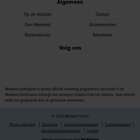
Algemeen
Tip de redactie
Contact
Over Weekend
Abonnementen
Klantenservice
Adverteren
Volg ons
Weekend participeert in diverse affiliate marketing programma’s, dat houdt in dat
Weekend commissies ontvangt voor aankopen middels links van retailers. Deze website
wordt niet gesponsord door de genoemde webwinkels.
© 2026 Weekend Online
Privacy statement
Disclaimer
Gebruikersvoorwaarden
Spelvoorwaarden
Abonnementsvoorwaarden
Cookies
Website gerealiseerd door
MediaSoep