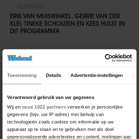
23/09/2025
ERIK VAN MUISWINKEL, GERRIE VAN DER
KLEI, TINEKE SCHOUTEN EN KEES HULST IN
DIT PROGRAMMA
TV-programma
Toestemming
Details
Advertentie-instellingen
Ov
Verantwoord gebruik van uw gegevens
Wij en
onze 1022 partners
verwerken je persoonlijke
gegevens (bijv. uw IP-adres) met behulp van
technologieën zoals cookies om informatie op uw
apparaat op te slaan en te gebruiken met als doel
gepersonaliseerde advertenties en content, metingen aan